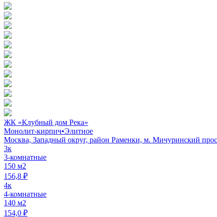
ЖК «Клубный дом Река»
Монолит-кирпич
•
Элитное
Москва, Западный округ, район Раменки, м. Мичуринский просп
3к
3-комнатные
150 м2
156,8 ₽
4к
4-комнатные
140 м2
154,0 ₽