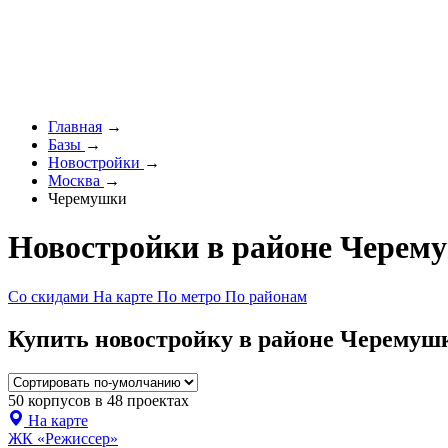
Главная
→
Базы
→
Новостройки
→
Москва
→
Черемушки
Новостройки в районе Черем
Со скидами
На карте
По метро
По районам
Купить новостройку в районе Черемушк
50 корпусов в 48 проектах
На карте
ЖК «Режиссер»