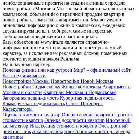
наиболее значимые проекты на стадии активных продаж:
новостройки в Москве и Московской области, каталог жилых
комплексов, объявлений о первичной продаже квартир в
новостройках, комплексы апартаментов. Мы регулярно
обновляем информацию о жилых комплексах, ежедневно
актуализируем цены и собираем самые интересные
специальные предложения от застройщиков.
Базы объектов на www.irn.ru являются справочно-
информационными материалами и не носят рекламный
характер, за исключением рекламных блоков, помеченных
соответствующим значком
Реклама
Наш научный партнер:
Полевая физика или как устроен Мир? – официальный сайт
Базы недвижимости
Новостройки Москвы
Новостройки Новой Москвы
Новостройки Подмосковья
Жилые комплексы
Апартаменты
Москвы и области
Квартиры Москвы и Подмосковья
Загородная недвижимость
Курортная недвижимость
Коммерческая недвижимость
Санкт-Петербург
Калькуляторы
Оценка стоимости квартир
Оценка аренды квартир
Прогноз
стоимости квартир
Оценка доходности квартир
Ипотечный
калькулятор
Индексация стоимости квартир
Электронный
риелтор - покупка квартиры
Электронный риелтор - аренда
квартиры