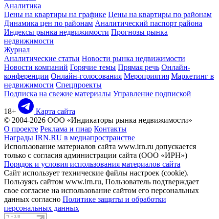
Аналитика
Цены на квартиры на графике
Цены на квартиры по районам
Динамика цен по районам
Аналитический паспорт района
Индексы рынка недвижимости
Прогнозы рынка
недвижимости
Журнал
Аналитические статьи
Новости рынка недвижимости
Новости компаний
Горячие темы
Прямая речь
Онлайн-
конференции
Онлайн-голосования
Мероприятия
Маркетинг в
недвижимости
Спецпроекты
Подписка на свежие материалы
Управление подпиской
18+
Карта сайта
© 2004-2026 ООО «Индикаторы рынка недвижимости»
О проекте
Реклама и пиар
Контакты
Награды
IRN.RU в медиапространстве
Использование материалов сайта www.irn.ru допускается
только с согласия администрации сайта (ООО «ИРН»)
Порядок и условия использования материалов сайта
Сайт использует технические файлы настроек (cookie).
Пользуясь сайтом www.irn.ru, Пользователь подтверждает
свое согласие на использование сайтом его персональных
данных согласно
Политике защиты и обработки
персональных данных