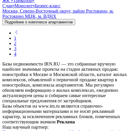
ЖК «Триколор»
Сдан
•
Монолит
•
Бизнес-класс
Москва, Северо-Восточный округ, район Ростокино, м.
Ростокино МЦК, м. ВДНХ
Подробнее о комплексе апартаментов
1
2
3
4
Базы недвижимости IRN.RU — это собранные вручную
наиболее значимые проекты на стадии активных продаж:
новостройки в Москве и Московской области, каталог жилых
комплексов, объявлений о первичной продаже квартир в
новостройках, комплексы апартаментов. Мы регулярно
обновляем информацию о жилых комплексах, ежедневно
актуализируем цены и собираем самые интересные
специальные предложения от застройщиков.
Базы объектов на www.irn.ru являются справочно-
информационными материалами и не носят рекламный
характер, за исключением рекламных блоков, помеченных
соответствующим значком
Реклама
Наш научный партнер: