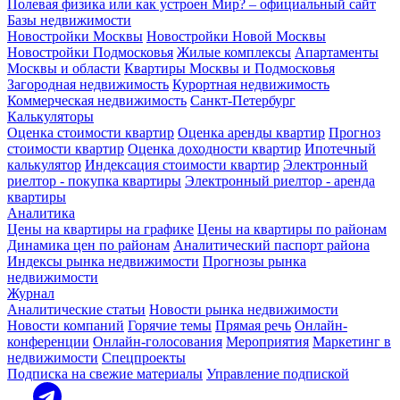
Полевая физика или как устроен Мир? – официальный сайт
Базы недвижимости
Новостройки Москвы
Новостройки Новой Москвы
Новостройки Подмосковья
Жилые комплексы
Апартаменты
Москвы и области
Квартиры Москвы и Подмосковья
Загородная недвижимость
Курортная недвижимость
Коммерческая недвижимость
Санкт-Петербург
Калькуляторы
Оценка стоимости квартир
Оценка аренды квартир
Прогноз
стоимости квартир
Оценка доходности квартир
Ипотечный
калькулятор
Индексация стоимости квартир
Электронный
риелтор - покупка квартиры
Электронный риелтор - аренда
квартиры
Аналитика
Цены на квартиры на графике
Цены на квартиры по районам
Динамика цен по районам
Аналитический паспорт района
Индексы рынка недвижимости
Прогнозы рынка
недвижимости
Журнал
Аналитические статьи
Новости рынка недвижимости
Новости компаний
Горячие темы
Прямая речь
Онлайн-
конференции
Онлайн-голосования
Мероприятия
Маркетинг в
недвижимости
Спецпроекты
Подписка на свежие материалы
Управление подпиской