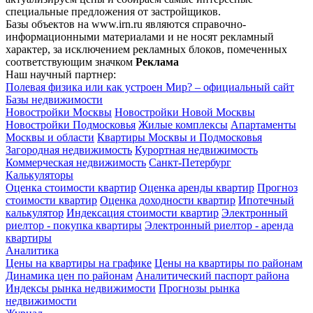
специальные предложения от застройщиков.
Базы объектов на www.irn.ru являются справочно-
информационными материалами и не носят рекламный
характер, за исключением рекламных блоков, помеченных
соответствующим значком
Реклама
Наш научный партнер:
Полевая физика или как устроен Мир? – официальный сайт
Базы недвижимости
Новостройки Москвы
Новостройки Новой Москвы
Новостройки Подмосковья
Жилые комплексы
Апартаменты
Москвы и области
Квартиры Москвы и Подмосковья
Загородная недвижимость
Курортная недвижимость
Коммерческая недвижимость
Санкт-Петербург
Калькуляторы
Оценка стоимости квартир
Оценка аренды квартир
Прогноз
стоимости квартир
Оценка доходности квартир
Ипотечный
калькулятор
Индексация стоимости квартир
Электронный
риелтор - покупка квартиры
Электронный риелтор - аренда
квартиры
Аналитика
Цены на квартиры на графике
Цены на квартиры по районам
Динамика цен по районам
Аналитический паспорт района
Индексы рынка недвижимости
Прогнозы рынка
недвижимости