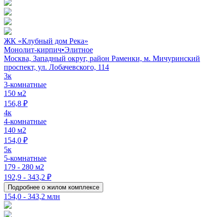
ЖК «Клубный дом Река»
Монолит-кирпич
•
Элитное
Москва, Западный округ, район Раменки, м. Мичуринский
проспект, ул. Лобачевского, 114
3к
3-комнатные
150 м2
156,8 ₽
4к
4-комнатные
140 м2
154,0 ₽
5к
5-комнатные
179 - 280 м2
192,9 - 343,2 ₽
Подробнее о жилом комплексе
154,0 - 343,2 млн