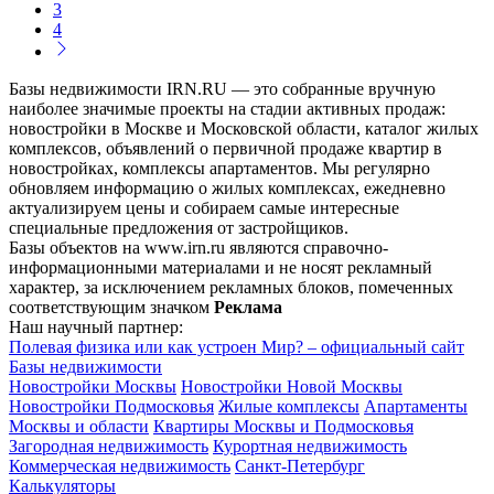
3
4
Базы недвижимости IRN.RU — это собранные вручную
наиболее значимые проекты на стадии активных продаж:
новостройки в Москве и Московской области, каталог жилых
комплексов, объявлений о первичной продаже квартир в
новостройках, комплексы апартаментов. Мы регулярно
обновляем информацию о жилых комплексах, ежедневно
актуализируем цены и собираем самые интересные
специальные предложения от застройщиков.
Базы объектов на www.irn.ru являются справочно-
информационными материалами и не носят рекламный
характер, за исключением рекламных блоков, помеченных
соответствующим значком
Реклама
Наш научный партнер:
Полевая физика или как устроен Мир? – официальный сайт
Базы недвижимости
Новостройки Москвы
Новостройки Новой Москвы
Новостройки Подмосковья
Жилые комплексы
Апартаменты
Москвы и области
Квартиры Москвы и Подмосковья
Загородная недвижимость
Курортная недвижимость
Коммерческая недвижимость
Санкт-Петербург
Калькуляторы