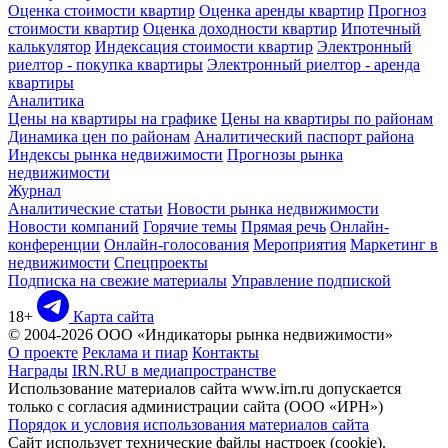
Оценка стоимости квартир
Оценка аренды квартир
Прогноз
стоимости квартир
Оценка доходности квартир
Ипотечный
калькулятор
Индексация стоимости квартир
Электронный
риелтор - покупка квартиры
Электронный риелтор - аренда
квартиры
Аналитика
Цены на квартиры на графике
Цены на квартиры по районам
Динамика цен по районам
Аналитический паспорт района
Индексы рынка недвижимости
Прогнозы рынка
недвижимости
Журнал
Аналитические статьи
Новости рынка недвижимости
Новости компаний
Горячие темы
Прямая речь
Онлайн-
конференции
Онлайн-голосования
Мероприятия
Маркетинг в
недвижимости
Спецпроекты
Подписка на свежие материалы
Управление подпиской
18+
Карта сайта
© 2004-2026 ООО «Индикаторы рынка недвижимости»
О проекте
Реклама и пиар
Контакты
Награды
IRN.RU в медиапространстве
Использование материалов сайта www.irn.ru допускается
только с согласия администрации сайта (ООО «ИРН»)
Порядок и условия использования материалов сайта
Сайт использует технические файлы настроек (cookie).