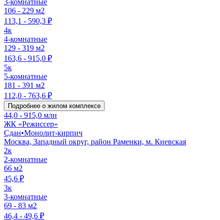
3-комнатные
106 - 229 м2
113,1 - 590,3 ₽
4к
4-комнатные
129 - 319 м2
163,6 - 915,0 ₽
5к
5-комнатные
181 - 391 м2
112,0 - 763,6 ₽
Подробнее о жилом комплексе
44,0 - 915,0 млн
ЖК «Режиссер»
Сдан
•
Монолит-кирпич
Москва, Западный округ, район Раменки, м. Киевская
2к
2-комнатные
66 м2
45,6 ₽
3к
3-комнатные
69 - 83 м2
46,4 - 49,6 ₽