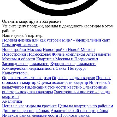
Оценить квартиру в этом районе
Узнайте цену продажи, аренды и доходность квартиры в этом
районе
Наш научный партнер:
Полевая физика или как устроен Мир? – официальный сайт
Базы недвижимости
Новостройки Москвы
Новостройки Новой Москвы
Новостройки Подмосковья
Жилые комплексы
Апартаменты
Москвы и области
Квартиры Москвы и Подмосковья
Загородная недвижимость
Курортная недвижимость
Коммерческая недвижимость
Санкт-Петербург
Калькуляторы
Оценка стоимости квартир
Оценка аренды квартир
Прогноз
стоимости квартир
Оценка доходности квартир
Ипотечный
калькулятор
Индексация стоимости квартир
Электронный
риелтор - покупка квартиры
Электронный риелтор - аренда
квартиры
Аналитика
Цены на квартиры на графике
Цены на квартиры по районам
Динамика цен по районам
Аналитический паспорт района
Индексы рынка недвижимости
Прогнозы рынка