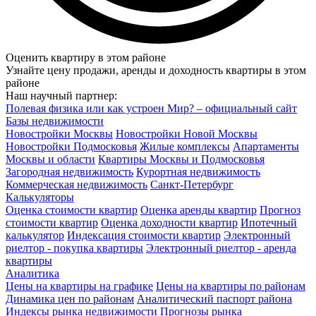
Оценить квартиру в этом районе
Узнайте цену продажи, аренды и доходность квартиры в этом
районе
Наш научный партнер:
Полевая физика или как устроен Мир? – официальный сайт
Базы недвижимости
Новостройки Москвы
Новостройки Новой Москвы
Новостройки Подмосковья
Жилые комплексы
Апартаменты
Москвы и области
Квартиры Москвы и Подмосковья
Загородная недвижимость
Курортная недвижимость
Коммерческая недвижимость
Санкт-Петербург
Калькуляторы
Оценка стоимости квартир
Оценка аренды квартир
Прогноз
стоимости квартир
Оценка доходности квартир
Ипотечный
калькулятор
Индексация стоимости квартир
Электронный
риелтор - покупка квартиры
Электронный риелтор - аренда
квартиры
Аналитика
Цены на квартиры на графике
Цены на квартиры по районам
Динамика цен по районам
Аналитический паспорт района
Индексы рынка недвижимости
Прогнозы рынка