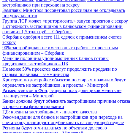
застройщиков при переходе на эскроу
Замглавы Минстроя посоветовал россиянам не откладывать
покупку квартир
Группа ЛСР может «притормозить» запуск проектов с эскроу
Потребность застройщиков в банковском финансировании
составит 1,5 трлн руб. – Сбербанк
Сбербанк одобрил всего 111 сделок с применением счетов
эскроу
90% застройщиков не имеют опыта работы с проектным
финансированием – Сбербанк
Меньше половины уполномоченных банков готовы
кредитовать застройщиков – ЦБ
Не менее 50% проектов смогут продолжить продажи по
старым правилам – замминистра
Критерии по достройке объектов по старым правилам будут
определять не застройщиков, а проекты - Минстрой
Размер взносов в Фонд защиты прав дольщиков менять не
планируется – Минстрой
Банки должны будут объяснять застройщикам причины отказа
в проектном финансировании
ЦБ: кредиты застройщикам - низкого качества
Рекомендации для банков и застройщиков при переходе на
счета экроу планируют опубликовать на следующей неделе
Регионы будут отчитываться по объектам долевого