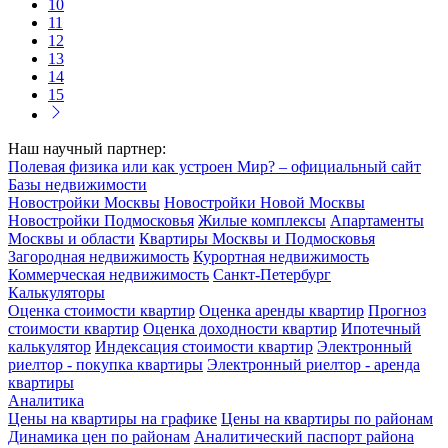
10
11
12
13
14
15
Наш научный партнер:
Полевая физика или как устроен Мир? – официальный сайт
Базы недвижимости
Новостройки Москвы
Новостройки Новой Москвы
Новостройки Подмосковья
Жилые комплексы
Апартаменты
Москвы и области
Квартиры Москвы и Подмосковья
Загородная недвижимость
Курортная недвижимость
Коммерческая недвижимость
Санкт-Петербург
Калькуляторы
Оценка стоимости квартир
Оценка аренды квартир
Прогноз
стоимости квартир
Оценка доходности квартир
Ипотечный
калькулятор
Индексация стоимости квартир
Электронный
риелтор - покупка квартиры
Электронный риелтор - аренда
квартиры
Аналитика
Цены на квартиры на графике
Цены на квартиры по районам
Динамика цен по районам
Аналитический паспорт района