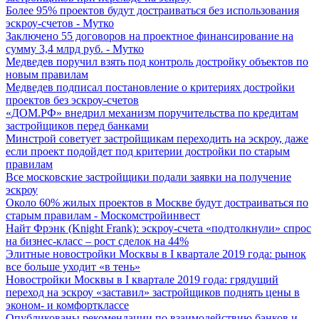
Более 95% проектов будут достраиваться без использования
эскроу-счетов - Мутко
Заключено 55 договоров на проектное финансирование на
сумму 3,4 млрд руб. - Мутко
Медведев поручил взять под контроль достройку объектов по
новым правилам
Медведев подписал постановление о критериях достройки
проектов без эскроу-счетов
«ДОМ.РФ» внедрил механизм поручительства по кредитам
застройщиков перед банками
Минстрой советует застройщикам переходить на эскроу, даже
если проект подойдет под критерии достройки по старым
правилам
Все московские застройщики подали заявки на получение
эскроу
Около 60% жилых проектов в Москве будут достраиваться по
старым правилам - Москомстройинвест
Найт Фрэнк (Knight Frank): эскроу-счета «подтолкнули» спрос
на бизнес-класс – рост сделок на 44%
Элитные новостройки Москвы в I квартале 2019 года: рынок
все больше уходит «в тень»
Новостройки Москвы в I квартале 2019 года: грядущий
переход на эскроу «заставил» застройщиков поднять цены в
эконом- и комфортклассе
Опубликованы рекомендации по взаимодействию банков и