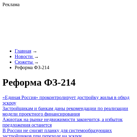
Реклама
Главная
→
Новости
→
Сюжеты
→
Реформа ФЗ-214
Реформа ФЗ-214
«Единая Россия» проконтролирует достройку жилья в обход
эскроу
Застройщикам и банкам даны рекомендации по реализации
модели проектного финансирования
Ажиотаж на рынке недвижимости закончится, а избыток
предложения останется
В России не снизят планку для системообразующих
застройщиков при переходе на эскроу