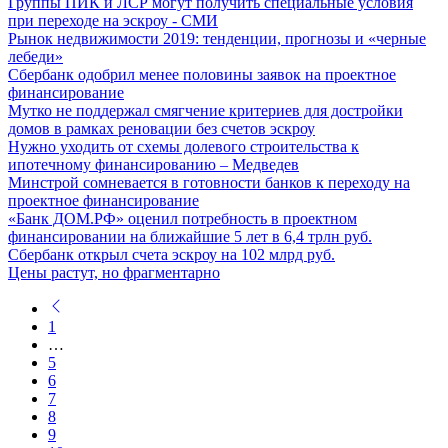
Группы ПИК и ЛСР могут получить специальные условия
при переходе на эскроу - СМИ
Рынок недвижимости 2019: тенденции, прогнозы и «черные
лебеди»
Сбербанк одобрил менее половины заявок на проектное
финансирование
Мутко не поддержал смягчение критериев для достройки
домов в рамках реновации без счетов эскроу
Нужно уходить от схемы долевого строительства к
ипотечному финансированию – Медведев
Минстрой сомневается в готовности банков к переходу на
проектное финансирование
«Банк ДОМ.РФ» оценил потребность в проектном
финансировании на ближайшие 5 лет в 6,4 трлн руб.
Сбербанк открыл счета эскроу на 102 млрд руб.
Цены растут, но фрагментарно
1
…
5
6
7
8
9