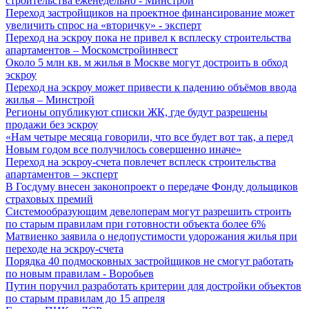
строительства еженедельно - Минстрой
Переход застройщиков на проектное финансирование может
увеличить спрос на «вторичку» - эксперт
Переход на эскроу пока не привел к всплеску строительства
апартаментов – Москомстройинвест
Около 5 млн кв. м жилья в Москве могут достроить в обход
эскроу
Переход на эскроу может привести к падению объёмов ввода
жилья – Минстрой
Регионы опубликуют списки ЖК, где будут разрешены
продажи без эскроу
«Нам четыре месяца говорили, что все будет вот так, а перед
Новым годом все получилось совершенно иначе»
Переход на эскроу-счета повлечет всплеск строительства
апартаментов – эксперт
В Госдуму внесен законопроект о передаче Фонду дольщиков
страховых премий
Системообразующим девелоперам могут разрешить строить
по старым правилам при готовности объекта более 6%
Матвиенко заявила о недопустимости удорожания жилья при
переходе на эскроу-счета
Порядка 40 подмосковных застройщиков не смогут работать
по новым правилам - Воробьев
Путин поручил разработать критерии для достройки объектов
по старым правилам до 15 апреля