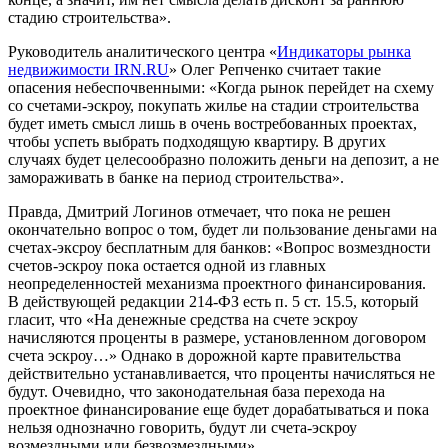
стадию строительства».
Руководитель аналитического центра «
Индикаторы рынка
недвижимости IRN.RU
» Олег Репченко считает такие
опасения небеспочвенными: «Когда рынок перейдет на схему
со счетами-эскроу, покупать жилье на стадии строительства
будет иметь смысл лишь в очень востребованных проектах,
чтобы успеть выбрать подходящую квартиру. В других
случаях будет целесообразно положить деньги на депозит, а не
замораживать в банке на период строительства».
Правда, Дмитрий Логинов отмечает, что пока не решен
окончательно вопрос о том, будет ли пользование деньгами на
счетах-эксроу бесплатным для банков: «Вопрос возмездности
счетов-эскроу пока остается одной из главных
неопределенностей механизма проектного финансирования.
В действующей редакции 214-ФЗ есть п. 5 ст. 15.5, который
гласит, что «На денежные средства на счете эскроу
начисляются проценты в размере, установленном договором
счета эскроу…» Однако в дорожной карте правительства
действительно устанавливается, что проценты начисляться не
будут. Очевидно, что законодательная база перехода на
проектное финансирование еще будет дорабатываться и пока
нельзя однозначно говорить, будут ли счета-эскроу
возмездными или безвозмездными».