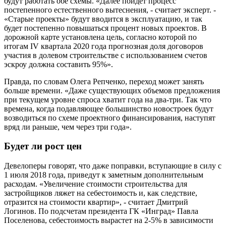
будут работать обе схемы. «Далее пойдет процесс
постепенного естественного вытеснения, - считает эксперт. -
«Старые проекты» будут вводится в эксплуатацию, и так
будет постепенно повышаться процент новых проектов. В
дорожной карте установлена цель, согласно которой по
итогам IV квартала 2020 года прогнозная доля договоров
участия в долевом строительстве с использованием счетов
эскроу должна составить 95%».
Правда, по словам Олега Репченко, переход может занять
больше времени. «Даже существующих объемов предложения
при текущем уровне спроса хватит года на два-три. Так что
времена, когда подавляющее большинство новостроек будут
возводиться по схеме проектного финансирования, наступят
вряд ли раньше, чем через три года».
Будет ли рост цен
Девелоперы говорят, что даже поправки, вступающие в силу с
1 июля 2018 года, приведут к заметным дополнительным
расходам. «Увеличение стоимости строительства для
застройщиков ляжет на себестоимость и, как следствие,
отразится на стоимости квартир», - считает Дмитрий
Логинов. По подсчетам президента ГК «Инград» Павла
Поселенова, себестоимость вырастет на 2-5% в зависимости