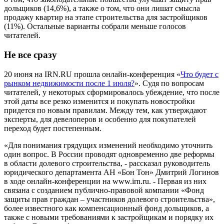
дольщиков (14,6%), а также о том, что они лишат смысла
продажу квартир на этапе строительства для застройщиков
(11%). Остальные варианты собрали меньше голосов
читателей.
Не все сразу
20 июня на IRN.RU прошла онлайн-конференция «
Что будет с
рынком недвижимости после 1 июля?
». Судя по вопросам
читателей, у некоторых сформировалось убеждение, что после
этой даты все резко изменится и покупать новостройки
придется по новым правилам. Между тем, как утверждают
эксперты, для девелоперов и особенно для покупателей
переход будет постепенным.
«Для понимания грядущих изменений необходимо уточнить
один вопрос. В России проводят одновременно две реформы
в области долевого строительства, - рассказал руководитель
юридического департамента АН «Бон Тон» Дмитрий Логинов
в ходе онлайн-конференции на www.irn.ru. - Первая из них
связана с созданием публично-правовой компании «Фонд
защиты прав граждан – участников долевого строительства»,
более известного как компенсационный фонд дольщиков, а
также с новыми требованиями к застройщикам и порядку их