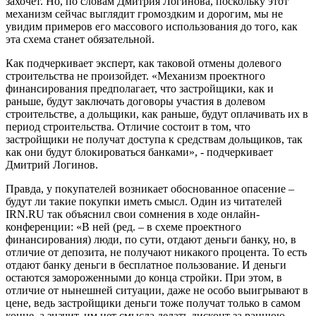
захочет. Но, по словам Дмитрия Логинова, поскольку этот
механизм сейчас выглядит громоздким и дорогим, мы не
увидим примеров его массового использования до того, как
эта схема станет обязательной.
Как подчеркивает эксперт, как таковой отмены долевого
строительства не произойдет. «Механизм проектного
финансирования предполагает, что застройщики, как и
раньше, будут заключать договоры участия в долевом
строительстве, а дольщики, как раньше, будут оплачивать их в
период строительства. Отличие состоит в том, что
застройщики не получат доступа к средствам дольщиков, так
как они будут блокироваться банками», - подчеркивает
Дмитрий Логинов.
Правда, у покупателей возникает обоснованное опасение –
будут ли такие покупки иметь смысл. Один из читателей
IRN.RU так объяснил свои сомнения в ходе онлайн-
конференции: «В ней (ред. – в схеме проектного
финансирования) люди, по сути, отдают деньги банку, но, в
отличие от депозита, не получают никакого процента. То есть
отдают банку деньги в бесплатное пользование. И деньги
остаются замороженными до конца стройки. При этом, в
отличие от нынешней ситуации, даже не особо выигрывают в
цене, ведь застройщики деньги тоже получат только в самом
конце, а значит, им нет смысла делать дисконт за раннюю