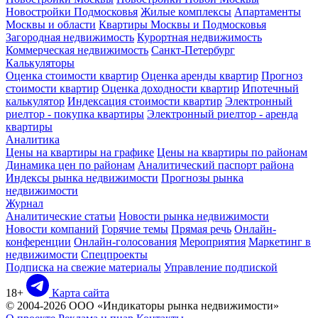
Новостройки Подмосковья
Жилые комплексы
Апартаменты
Москвы и области
Квартиры Москвы и Подмосковья
Загородная недвижимость
Курортная недвижимость
Коммерческая недвижимость
Санкт-Петербург
Калькуляторы
Оценка стоимости квартир
Оценка аренды квартир
Прогноз
стоимости квартир
Оценка доходности квартир
Ипотечный
калькулятор
Индексация стоимости квартир
Электронный
риелтор - покупка квартиры
Электронный риелтор - аренда
квартиры
Аналитика
Цены на квартиры на графике
Цены на квартиры по районам
Динамика цен по районам
Аналитический паспорт района
Индексы рынка недвижимости
Прогнозы рынка
недвижимости
Журнал
Аналитические статьи
Новости рынка недвижимости
Новости компаний
Горячие темы
Прямая речь
Онлайн-
конференции
Онлайн-голосования
Мероприятия
Маркетинг в
недвижимости
Спецпроекты
Подписка на свежие материалы
Управление подпиской
18+
Карта сайта
© 2004-2026 ООО «Индикаторы рынка недвижимости»