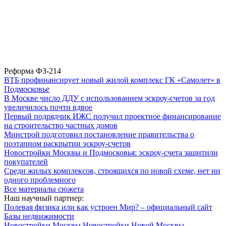
Реформа ФЗ-214
ВТБ профинансирует новый жилой комплекс ГК «Самолет» в
Подмосковье
В Москве число ДДУ с использованием эскроу-счетов за год
увеличилось почти вдвое
Первый подрядчик ИЖС получил проектное финансирование
на строительство частных домов
Минстрой подготовил постановление правительства о
поэтапном раскрытии эскроу-счетов
Новостройки Москвы и Подмосковья: эскроу-счета защитили
покупателей
Среди жилых комплексов, строящихся по новой схеме, нет ни
одного проблемного
Все материалы сюжета
Наш научный партнер:
Полевая физика или как устроен Мир? – официальный сайт
Базы недвижимости
Новостройки Москвы
Новостройки Новой Москвы