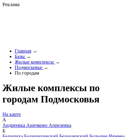
Реклама
Главная
→
Базы
→
Жилые комплексы
→
Подмосковье
→
По городам
Жилые комплексы по
городам Подмосковья
На карте
А
Андреевка
Аничково
Апрелевка
Б
Балашиха
Балашихинский
Белоозерский
Большие Вяземы