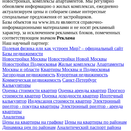
новостройках, комплексы апартаментов. Мы регулярно
обновляем информацию о жилых комплексах, ежедневно
актуализируем цены и собираем самые интересные
специальные предложения от застройщиков.
Базы объектов на www.irn.ru являются справочно-
информационными материалами и не носят рекламный
характер, за исключением рекламных блоков, помеченных
соответствующим значком
Реклама
Наш научный партнер:
Полевая физика или как устроен Мир? – официальный сайт
Базы недвижимости
Новостройки Москвы
Новостройки Новой Москвы
Новостройки Подмосковья
Жилые комплексы
Апартаменты
Москвы и области
Квартиры Москвы и Подмосковья
Загородная недвижимость
Курортная недвижимость
Коммерческая недвижимость
Санкт-Петербург
Калькуляторы
Оценка стоимости квартир
Оценка аренды квартир
Прогноз
стоимости квартир
Оценка доходности квартир
Ипотечный
калькулятор
Индексация стоимости квартир
Электронный
риелтор - покупка квартиры
Электронный риелтор - аренда
квартиры
Аналитика
Цены на квартиры на графике
Цены на квартиры по районам
Динамика цен по районам
Аналитический паспорт района