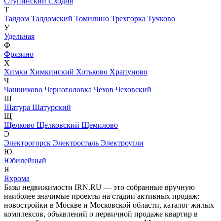
Ступинский
Сходня
Т
Талдом
Талдомский
Томилино
Трехгорка
Тучково
У
Удельная
Ф
Фрязино
Х
Химки
Химкинский
Хотьково
Храпуново
Ч
Чашниково
Черноголовка
Чехов
Чеховский
Ш
Шатура
Шатурский
Щ
Щелково
Щелковский
Щемилово
Э
Электрогорск
Электросталь
Электроугли
Ю
Юбилейный
Я
Яхрома
Базы недвижимости IRN.RU — это собранные вручную
наиболее значимые проекты на стадии активных продаж:
новостройки в Москве и Московской области, каталог жилых
комплексов, объявлений о первичной продаже квартир в