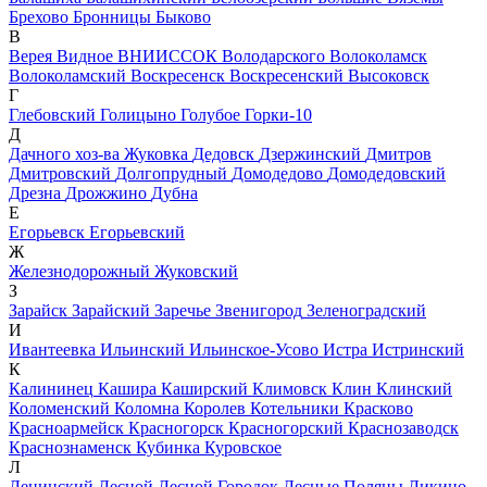
Брехово
Бронницы
Быково
В
Верея
Видное
ВНИИССОК
Володарского
Волоколамск
Волоколамский
Воскресенск
Воскресенский
Высоковск
Г
Глебовский
Голицыно
Голубое
Горки-10
Д
Дачного хоз-ва Жуковка
Дедовск
Дзержинский
Дмитров
Дмитровский
Долгопрудный
Домодедово
Домодедовский
Дрезна
Дрожжино
Дубна
Е
Егорьевск
Егорьевский
Ж
Железнодорожный
Жуковский
З
Зарайск
Зарайский
Заречье
Звенигород
Зеленоградский
И
Ивантеевка
Ильинский
Ильинское-Усово
Истра
Истринский
К
Калининец
Кашира
Каширский
Климовск
Клин
Клинский
Коломенский
Коломна
Королев
Котельники
Красково
Красноармейск
Красногорск
Красногорский
Краснозаводск
Краснознаменск
Кубинка
Куровское
Л
Ленинский
Лесной
Лесной Городок
Лесные Поляны
Ликино-