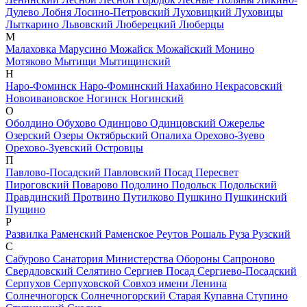
Дулево
Лобня
Лосино-Петровский
Луховицкий
Луховицы
Лыткарино
Львовский
Люберецкий
Люберцы
М
Малаховка
Марусино
Можайск
Можайский
Монино
Мотяково
Мытищи
Мытищинский
Н
Наро-Фоминск
Наро-Фоминский
Нахабино
Некрасовский
Новоивановское
Ногинск
Ногинский
О
Оболдино
Обухово
Одинцово
Одинцовский
Ожерелье
Озерский
Озеры
Октябрьский
Опалиха
Орехово-Зуево
Орехово-Зуевский
Островцы
П
Павлово-Посадский
Павловский Посад
Пересвет
Пироговский
Поварово
Подолино
Подольск
Подольский
Правдинский
Протвино
Путилково
Пушкино
Пушкинский
Пущино
Р
Развилка
Раменский
Раменское
Реутов
Рошаль
Руза
Рузский
С
Сабурово
Санатория Министерства Обороны
Сапроново
Свердловский
Селятино
Сергиев Посад
Сергиево-Посадский
Серпухов
Серпуховской
Совхоз имени Ленина
Солнечногорск
Солнечногорский
Старая Купавна
Ступино