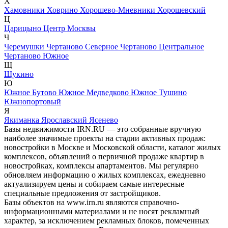
Х
Хамовники
Ховрино
Хорошево-Мневники
Хорошевский
Ц
Царицыно
Центр Москвы
Ч
Черемушки
Чертаново Северное
Чертаново Центральное
Чертаново Южное
Щ
Щукино
Ю
Южное Бутово
Южное Медведково
Южное Тушино
Южнопортовый
Я
Якиманка
Ярославский
Ясенево
Базы недвижимости IRN.RU — это собранные вручную
наиболее значимые проекты на стадии активных продаж:
новостройки в Москве и Московской области, каталог жилых
комплексов, объявлений о первичной продаже квартир в
новостройках, комплексы апартаментов. Мы регулярно
обновляем информацию о жилых комплексах, ежедневно
актуализируем цены и собираем самые интересные
специальные предложения от застройщиков.
Базы объектов на www.irn.ru являются справочно-
информационными материалами и не носят рекламный
характер, за исключением рекламных блоков, помеченных