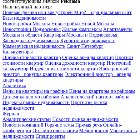
соответствующим значком
Реклама
Наш научный партнер:
Полевая физика или как устроен Мир? – официальный сайт
Базы недвижимости
Новостройки Москвы
Новостройки Новой Москвы
Новостройки Подмосковья
Жилые комплексы
Апартаменты
Москвы и области
Квартиры Москвы и Подмосковья
Загородная недвижимость
Курортная недвижимость
Коммерческая недвижимость
Санкт-Петербург
Калькуляторы
Оценка стоимости квартир
Оценка аренды квартир
Прогноз
стоимости квартир
Оценка доходности квартир
Ипотечный
калькулятор
Индексация стоимости квартир
Электронный
риелтор - покупка квартиры
Электронный риелтор - аренда
квартиры
Аналитика
Цены на квартиры на графике
Цены на квартиры по районам
Динамика цен по районам
Аналитический паспорт района
Индексы рынка недвижимости
Прогнозы рынка
недвижимости
Журнал
Аналитические статьи
Новости рынка недвижимости
Новости компаний
Горячие темы
Прямая речь
Онлайн-
конференции
Онлайн-голосования
Мероприятия
Маркетинг в
недвижимости
Спецпроекты