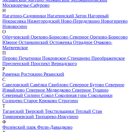
Москворечье-Сабурово
Н
Нагатино-Садовники
Нагатинский Затон
Нагорный
Некрасовка
Нижегородский
Ново-Переделкино
Новогиреево
Новокосино
О
Обручевский
Орехово-Борисово Северное
Орехово-Борисово
Южное
Останкинский
Остоженка
Отрадное
Очаково-
Матвеевское
П
Перово
Печатники
Покровское-Стрешнево
Преображенское
Пресненский
Проспект Вернадского
Р
Раменки
Ростокино
Рязанский
С
Савеловский
Савёлки
Свиблово
Северное Бутово
Северное
Измайлово
Северное Медведково
Северное Тушино
Северный
Силино
Сокол
Соколиная гора
Сокольники
Солнцево
Старое Крюково
Строгино
Т
Таганский
Тверской
Текстильщики
Теплый Стан
Тимирязевский
Тропарево-Никулино
Ф
Филевский парк
Фили-Давыдково