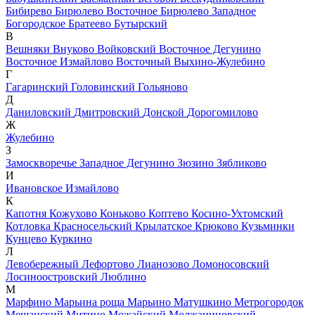
Бибирево
Бирюлево Восточное
Бирюлево Западное
Богородское
Братеево
Бутырский
В
Вешняки
Внуково
Войковский
Восточное Дегунино
Восточное Измайлово
Восточный
Выхино-Жулебино
Г
Гагаринский
Головинский
Гольяново
Д
Даниловский
Дмитровский
Донской
Дорогомилово
Ж
Жулебино
З
Замоскворечье
Западное Дегунино
Зюзино
Зябликово
И
Ивановское
Измайлово
К
Капотня
Кожухово
Коньково
Коптево
Косино-Ухтомский
Котловка
Красносельский
Крылатское
Крюково
Кузьминки
Кунцево
Куркино
Л
Левобережный
Лефортово
Лианозово
Ломоносовский
Лосиноостровский
Люблино
М
Марфино
Марьина роща
Марьино
Матушкино
Метрогородок
Мещанский
Митино
Можайский
Молжаниновский