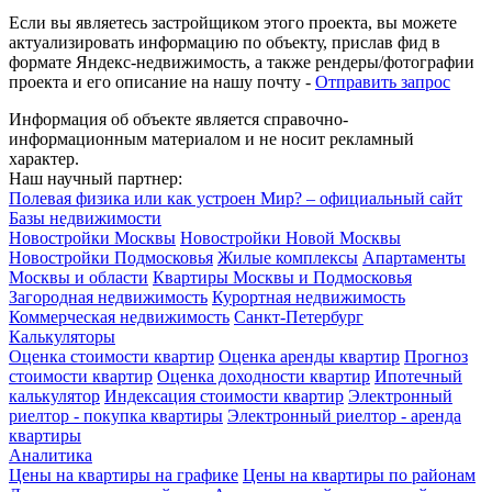
Если вы являетесь застройщиком этого проекта, вы можете
актуализировать информацию по объекту, прислав фид в
формате Яндекс-недвижимость, а также рендеры/фотографии
проекта и его описание на нашу почту -
Отправить запрос
Информация об объекте является справочно-
информационным материалом и не носит рекламный
характер.
Наш научный партнер:
Полевая физика или как устроен Мир? – официальный сайт
Базы недвижимости
Новостройки Москвы
Новостройки Новой Москвы
Новостройки Подмосковья
Жилые комплексы
Апартаменты
Москвы и области
Квартиры Москвы и Подмосковья
Загородная недвижимость
Курортная недвижимость
Коммерческая недвижимость
Санкт-Петербург
Калькуляторы
Оценка стоимости квартир
Оценка аренды квартир
Прогноз
стоимости квартир
Оценка доходности квартир
Ипотечный
калькулятор
Индексация стоимости квартир
Электронный
риелтор - покупка квартиры
Электронный риелтор - аренда
квартиры
Аналитика
Цены на квартиры на графике
Цены на квартиры по районам