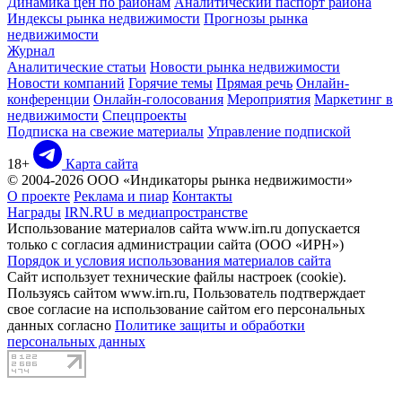
Динамика цен по районам
Аналитический паспорт района
Индексы рынка недвижимости
Прогнозы рынка
недвижимости
Журнал
Аналитические статьи
Новости рынка недвижимости
Новости компаний
Горячие темы
Прямая речь
Онлайн-
конференции
Онлайн-голосования
Мероприятия
Маркетинг в
недвижимости
Спецпроекты
Подписка на свежие материалы
Управление подпиской
18+
Карта сайта
© 2004-2026 ООО «Индикаторы рынка недвижимости»
О проекте
Реклама и пиар
Контакты
Награды
IRN.RU в медиапространстве
Использование материалов сайта www.irn.ru допускается
только с согласия администрации сайта (ООО «ИРН»)
Порядок и условия использования материалов сайта
Сайт использует технические файлы настроек (cookie).
Пользуясь сайтом www.irn.ru, Пользователь подтверждает
свое согласие на использование сайтом его персональных
данных согласно
Политике защиты и обработки
персональных данных