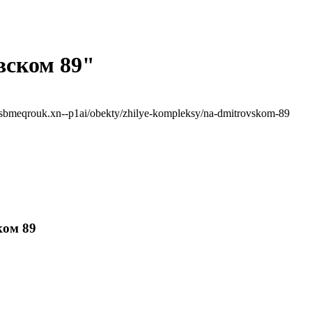
вском 89"
sbmeqrouk.xn--p1ai/obekty/zhilye-kompleksy/na-dmitrovskom-89
ком 89