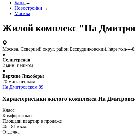
Базы
→
Новостройки
→
Москва
Жилой комплекс "На Дмитро
Москва, Северный округ, район Бескудниковский, https://xn----8
●
Селигерская
2 мин. пешком
●
Верхние Лихоборы
20 мин. пешком
На Дмитровском 89
Характеристики жилого комплекса На Дмитровс
Класс
Комфорт-класс
Площади квартир в продаже
46 - 81 кв.м.
Отделка