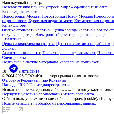
Наш научный партнер:
Полевая физика или как устроен Мир? – официальный сайт
Базы недвижимости
Новостройки Москвы
Новостройки Новой Москвы
Новострой
недвижимость
Курортная недвижимость
Коммерческая недвиж
Калькуляторы
Оценка стоимости квартир
Оценка аренды квартир
Прогноз ст
покупка квартиры
Электронный риелтор - аренда квартиры
Аналитика
Цены на квартиры на графике
Цены на квартиры по районам
Д
Журнал
Аналитические статьи
Новости рынка недвижимости
Новости
Спецпроекты
Подписка на свежие материалы
Управление подпиской
18+
Карта сайта
© 2004-2026 ООО «Индикаторы рынка недвижимости»
О проекте
Реклама и пиар
Контакты
Награды
IRN.RU в медиапространстве
Использование материалов сайта www.irn.ru допускается толь
Порядок и условия использования материалов сайта
Сайт использует технические файлы настроек (cookie). Пользуя
Политике защиты и обработки персональных данных