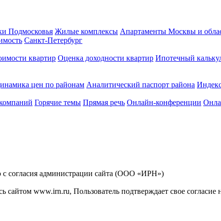
ки Подмосковья
Жилые комплексы
Апартаменты Москвы и обла
имость
Санкт-Петербург
оимости квартир
Оценка доходности квартир
Ипотечный кальку
инамика цен по районам
Аналитический паспорт района
Индек
 компаний
Горячие темы
Прямая речь
Онлайн-конференции
Онла
ко с согласия администрации сайта (ООО «ИРН»)
сь сайтом www.irn.ru, Пользователь подтверждает свое согласие