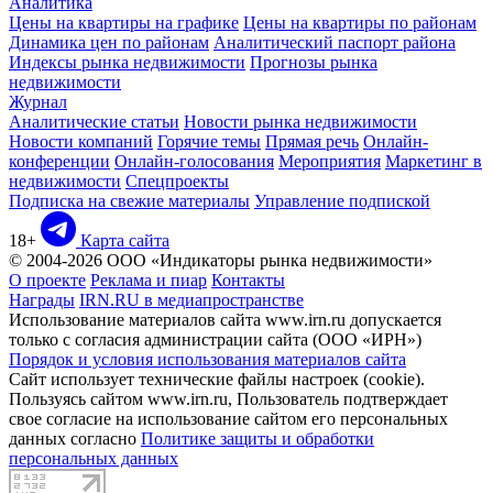
Аналитика
Цены на квартиры на графике
Цены на квартиры по районам
Динамика цен по районам
Аналитический паспорт района
Индексы рынка недвижимости
Прогнозы рынка
недвижимости
Журнал
Аналитические статьи
Новости рынка недвижимости
Новости компаний
Горячие темы
Прямая речь
Онлайн-
конференции
Онлайн-голосования
Мероприятия
Маркетинг в
недвижимости
Спецпроекты
Подписка на свежие материалы
Управление подпиской
18+
Карта сайта
© 2004-2026 ООО «Индикаторы рынка недвижимости»
О проекте
Реклама и пиар
Контакты
Награды
IRN.RU в медиапространстве
Использование материалов сайта www.irn.ru допускается
только с согласия администрации сайта (ООО «ИРН»)
Порядок и условия использования материалов сайта
Сайт использует технические файлы настроек (cookie).
Пользуясь сайтом www.irn.ru, Пользователь подтверждает
свое согласие на использование сайтом его персональных
данных согласно
Политике защиты и обработки
персональных данных