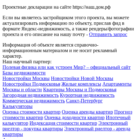
Проектные декларации на сайте https://наш.дом.рф
Если вы являетесь застройщиком этого проекта, вы можете
актуализировать информацию по объекту, прислав фид в
формате Яндекс-недвижимость, а также рендеры/фотографии
проекта и его описание на нашу почту -
Отправить запрос
Информация об объекте является справочно-
информационным материалом и не носит рекламный
характер.
Наш научный партнер:
Полевая физика или как устроен Мир? – официальный сайт
Базы недвижимости
Новостройки Москвы
Новостройки Новой Москвы
Новостройки Подмосковья
Жилые комплексы
Апартаменты
Москвы и области
Квартиры Москвы и Подмосковья
Загородная недвижимость
Курортная недвижимость
Коммерческая недвижимость
Санкт-Петербург
Калькуляторы
Оценка стоимости квартир
Оценка аренды квартир
Прогноз
стоимости квартир
Оценка доходности квартир
Ипотечный
калькулятор
Индексация стоимости квартир
Электронный
риелтор - покупка квартиры
Электронный риелтор - аренда
квартиры