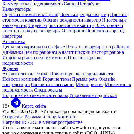
Коммерческая недвижимость
Санкт-Петербург
Калькуляторы
Оценка стоимости квартир
Оценка аренды квартир
Прогноз
стоимости квартир
Оценка доходности квартир
Ипотечный
калькулятор
Индексация стоимости квартир
Электронный
риелтор - покупка квартиры
Электронный риелтор - аренда
квартиры
Аналитика
Цены на квартиры на графике
Цены на квартиры по районам
Динамика цен по районам
Аналитический паспорт района
Индексы рынка недвижимости
Прогнозы рынка
недвижимости
Журнал
Аналитические статьи
Новости рынка недвижимости
Новости компаний
Горячие темы
Прямая речь
Онлайн-
конференции
Онлайн-голосования
Мероприятия
Маркетинг в
недвижимости
Спецпроекты
Подписка на свежие материалы
Управление подпиской
18+
Карта сайта
© 2004-2026 ООО «Индикаторы рынка недвижимости»
О проекте
Реклама и пиар
Контакты
Награды
IRN.RU в медиапространстве
Использование материалов сайта www.irn.ru допускается
только с согласия администрации сайта (ООО «ИРН»)