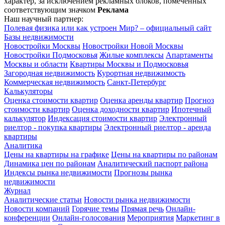
характер, за исключением рекламных блоков, помеченных
соответствующим значком
Реклама
Наш научный партнер:
Полевая физика или как устроен Мир? – официальный сайт
Базы недвижимости
Новостройки Москвы
Новостройки Новой Москвы
Новостройки Подмосковья
Жилые комплексы
Апартаменты
Москвы и области
Квартиры Москвы и Подмосковья
Загородная недвижимость
Курортная недвижимость
Коммерческая недвижимость
Санкт-Петербург
Калькуляторы
Оценка стоимости квартир
Оценка аренды квартир
Прогноз
стоимости квартир
Оценка доходности квартир
Ипотечный
калькулятор
Индексация стоимости квартир
Электронный
риелтор - покупка квартиры
Электронный риелтор - аренда
квартиры
Аналитика
Цены на квартиры на графике
Цены на квартиры по районам
Динамика цен по районам
Аналитический паспорт района
Индексы рынка недвижимости
Прогнозы рынка
недвижимости
Журнал
Аналитические статьи
Новости рынка недвижимости
Новости компаний
Горячие темы
Прямая речь
Онлайн-
конференции
Онлайн-голосования
Мероприятия
Маркетинг в