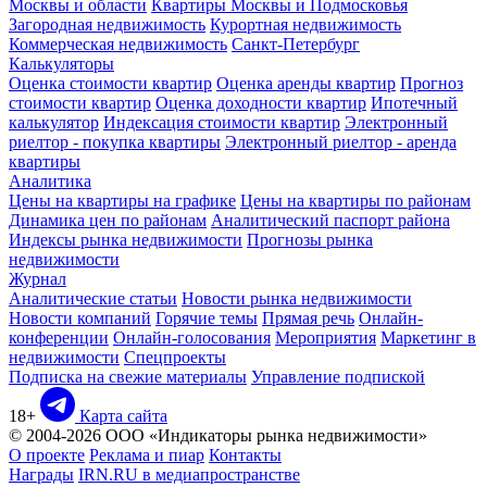
Москвы и области
Квартиры Москвы и Подмосковья
Загородная недвижимость
Курортная недвижимость
Коммерческая недвижимость
Санкт-Петербург
Калькуляторы
Оценка стоимости квартир
Оценка аренды квартир
Прогноз
стоимости квартир
Оценка доходности квартир
Ипотечный
калькулятор
Индексация стоимости квартир
Электронный
риелтор - покупка квартиры
Электронный риелтор - аренда
квартиры
Аналитика
Цены на квартиры на графике
Цены на квартиры по районам
Динамика цен по районам
Аналитический паспорт района
Индексы рынка недвижимости
Прогнозы рынка
недвижимости
Журнал
Аналитические статьи
Новости рынка недвижимости
Новости компаний
Горячие темы
Прямая речь
Онлайн-
конференции
Онлайн-голосования
Мероприятия
Маркетинг в
недвижимости
Спецпроекты
Подписка на свежие материалы
Управление подпиской
18+
Карта сайта
© 2004-2026 ООО «Индикаторы рынка недвижимости»
О проекте
Реклама и пиар
Контакты
Награды
IRN.RU в медиапространстве