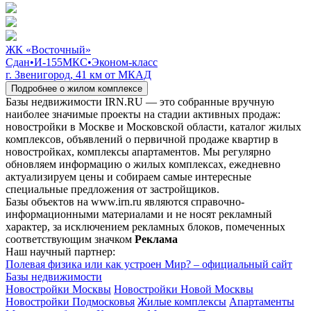
ЖК «Восточный»
Сдан
•
И-155МКС
•
Эконом-класс
г. Звенигород, 41 км от МКАД
Подробнее о жилом комплексе
Базы недвижимости IRN.RU — это собранные вручную
наиболее значимые проекты на стадии активных продаж:
новостройки в Москве и Московской области, каталог жилых
комплексов, объявлений о первичной продаже квартир в
новостройках, комплексы апартаментов. Мы регулярно
обновляем информацию о жилых комплексах, ежедневно
актуализируем цены и собираем самые интересные
специальные предложения от застройщиков.
Базы объектов на www.irn.ru являются справочно-
информационными материалами и не носят рекламный
характер, за исключением рекламных блоков, помеченных
соответствующим значком
Реклама
Наш научный партнер:
Полевая физика или как устроен Мир? – официальный сайт
Базы недвижимости
Новостройки Москвы
Новостройки Новой Москвы
Новостройки Подмосковья
Жилые комплексы
Апартаменты