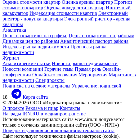
Оценка стоимости квартир
Оценка аренды квартир
Прогноз
стоимости квартир
Оценка доходности квартир
Ипотечный
калькулятор
Индексация стоимости квартир
Электронный
риелтор - покупка квартиры
Электронный риелтор - аренда
квартиры
Аналитика
Цены на квартиры на графике
Цены на квартиры по районам
Динамика цен по районам
Аналитический паспорт района
Индексы рынка недвижимости
Прогнозы рынка
недвижимости
Журнал
Аналитические статьи
Новости рынка недвижимости
Новости компаний
Горячие темы
Прямая речь
Онлайн-
конференции
Онлайн-голосования
Мероприятия
Маркетинг в
недвижимости
Спецпроекты
Подписка на свежие материалы
Управление подпиской
18+
Карта сайта
© 2004-2026 ООО «Индикаторы рынка недвижимости»
О проекте
Реклама и пиар
Контакты
Награды
IRN.RU в медиапространстве
Использование материалов сайта www.irn.ru допускается
только с согласия администрации сайта (ООО «ИРН»)
Порядок и условия использования материалов сайта
Сайт использует технические файлы настроек (cookie).