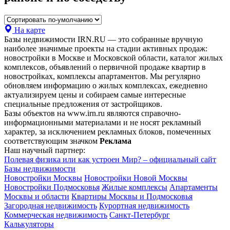
На карте
Базы недвижимости IRN.RU — это собранные вручную
наиболее значимые проекты на стадии активных продаж:
новостройки в Москве и Московской области, каталог жилых
комплексов, объявлений о первичной продаже квартир в
новостройках, комплексы апартаментов. Мы регулярно
обновляем информацию о жилых комплексах, ежедневно
актуализируем цены и собираем самые интересные
специальные предложения от застройщиков.
Базы объектов на www.irn.ru являются справочно-
информационными материалами и не носят рекламный
характер, за исключением рекламных блоков, помеченных
соответствующим значком
Реклама
Наш научный партнер:
Полевая физика или как устроен Мир? – официальный сайт
Базы недвижимости
Новостройки Москвы
Новостройки Новой Москвы
Новостройки Подмосковья
Жилые комплексы
Апартаменты
Москвы и области
Квартиры Москвы и Подмосковья
Загородная недвижимость
Курортная недвижимость
Коммерческая недвижимость
Санкт-Петербург
Калькуляторы