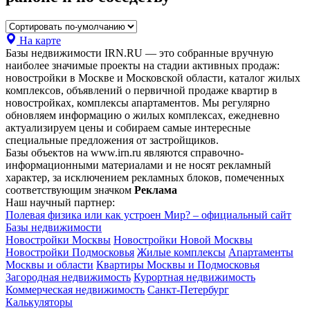
На карте
Базы недвижимости IRN.RU — это собранные вручную
наиболее значимые проекты на стадии активных продаж:
новостройки в Москве и Московской области, каталог жилых
комплексов, объявлений о первичной продаже квартир в
новостройках, комплексы апартаментов. Мы регулярно
обновляем информацию о жилых комплексах, ежедневно
актуализируем цены и собираем самые интересные
специальные предложения от застройщиков.
Базы объектов на www.irn.ru являются справочно-
информационными материалами и не носят рекламный
характер, за исключением рекламных блоков, помеченных
соответствующим значком
Реклама
Наш научный партнер:
Полевая физика или как устроен Мир? – официальный сайт
Базы недвижимости
Новостройки Москвы
Новостройки Новой Москвы
Новостройки Подмосковья
Жилые комплексы
Апартаменты
Москвы и области
Квартиры Москвы и Подмосковья
Загородная недвижимость
Курортная недвижимость
Коммерческая недвижимость
Санкт-Петербург
Калькуляторы