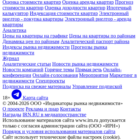
Оценка стоимости квартир
Оценка аренды квартир
Прогноз
стоимости квартир
Оценка доходности квартир
Ипотечный
калькулятор
Индексация стоимости квартир
Электронный
риелтор - покупка квартиры
Электронный риелтор - аренда
квартиры
Аналитика
Цены на квартиры на графике
Цены на квартиры по районам
Динамика цен по районам
Аналитический паспорт района
Индексы рынка недвижимости
Прогнозы рынка
недвижимости
Журнал
Аналитические статьи
Новости рынка недвижимости
Новости компаний
Горячие темы
Прямая речь
Онлайн-
конференции
Онлайн-голосования
Мероприятия
Маркетинг в
недвижимости
Спецпроекты
Подписка на свежие материалы
Управление подпиской
18+
Карта сайта
© 2004-2026 ООО «Индикаторы рынка недвижимости»
О проекте
Реклама и пиар
Контакты
Награды
IRN.RU в медиапространстве
Использование материалов сайта www.irn.ru допускается
только с согласия администрации сайта (ООО «ИРН»)
Порядок и условия использования материалов сайта
Сайт использует технические файлы настроек (cookie).