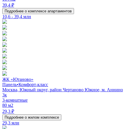
39,4 ₽
Подробнее о комплексе апартаментов
10,6 - 39,4 млн
ЖК «Ютаново»
Панель
•
Комфорт-класс
Москва, Южный округ, район Чертаново Южное, м. Аннино
3к
3-комнатные
80 м2
29,3 ₽
Подробнее о жилом комплексе
29,3 млн