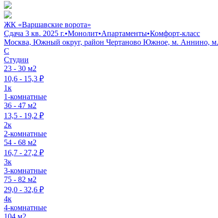
ЖК «Варшавские ворота»
Сдача 3 кв. 2025 г.
•
Монолит
•
Апартаменты
•
Комфорт-класс
Москва, Южный округ, район Чертаново Южное, м. Аннино, м. 
C
Студии
23 - 30 м2
10,6 - 15,3 ₽
1к
1-комнатные
36 - 47 м2
13,5 - 19,2 ₽
2к
2-комнатные
54 - 68 м2
16,7 - 27,2 ₽
3к
3-комнатные
75 - 82 м2
29,0 - 32,6 ₽
4к
4-комнатные
104 м2