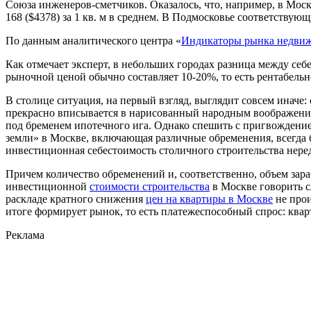
Союза инженеров-сметчиков. Оказалось, что, например, в Москв
168 ($4378) за 1 кв. м в среднем. В Подмосковье соответствующие
По данным аналитического центра «
Индикаторы рынка недви
Как отмечает эксперт, в небольших городах разница между се
рыночной ценой обычно составляет 10-20%, то есть рентабельн
В столице ситуация, на первый взгляд, выглядит совсем иначе: 
прекрасно вписывается в нарисованный народным воображением
под бременем ипотечного ига. Однако спешить с пригвождением
земли» в Москве, включающая различные обременения, всегда 
инвестиционная себестоимость столичного строительства неред
Причем количество обременений и, соответственно, объем зара
инвестиционной
стоимости строительства
в Москве говорить с
раскладе кратного снижения
цен на квартиры в Москве
не прои
итоге формирует рынок, то есть платежеспособный спрос: кварт
Реклама