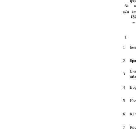
фе
№
п/п
с
Н
–
I
1
Бел
2
Бря
Вл
3
обл
4
Вор
5
Ива
6
Кал
7
Кос