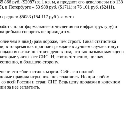
866 руб. ($2087) за 1 кв. м, а продают его девелоперы по 138
, в Петербурге – 53 988 руб. ($1711) и 76 101 руб. ($2411).
среднем $5083 (154 117 руб.) за метр.
 работы плюс формальные отчисления на инфраструктуру) и
ерхприбыли говорить не приходится.
ее чем в два(!) раза дороже, чем строят. Такая статистика
, в то время как простые граждане в лучшем случае стонут
ади все-таки не стоит: дело в том, что так называемая «цена
которые учитывает СИС. И, соответственно, полная
ественно, в большую сторону.
епени его «близости» к мэрии. Сейчас о полной
 новые правила игры пока не сложились. Но при любом
 со всей России и стран СНГ. Ведь цену продажи в конечном
ии за нее заплатить.