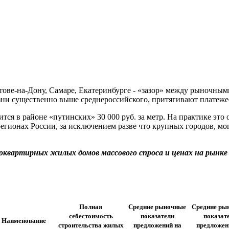
стове-на-Дону, Самаре, Екатеринбурге - «зазор» между рыночны
изни существенно выше среднероссийского, притягивают платеж
тся в районе «путинских» 30 000 руб. за метр. На практике это 
гионах России, за исключением разве что крупных городов, мо
оквартирных жилых домов массового спроса и ценах на рынк
Полная
Средние рыночные
Средние ры
себестоимость
показатели
показат
Наименование
строительства жилых
предложений на
предложен