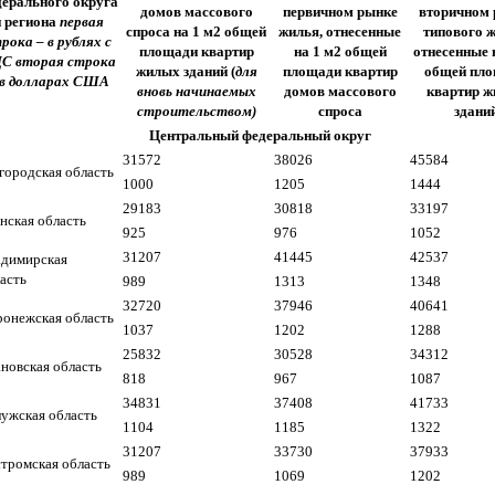
дерального округа
домов массового
первичном рынке
вторичном
и региона
первая
спроса на 1 м2 общей
жилья, отнесенные
типового ж
трока
– в рублях с
площади квартир
на 1 м2 общей
отнесенные 
ДС
вторая строка
жилых зданий (
для
площади квартир
общей пл
 в долларах США
вновь начинаемых
домов массового
квартир 
строительством)
спроса
здани
Центральный федеральный округ
31572
38026
45584
городская область
1000
1205
1444
29183
30818
33197
нская область
925
976
1052
31207
41445
42537
адимирская
асть
989
1313
1348
32720
37946
40641
онежская область
1037
1202
1288
25832
30528
34312
новская область
818
967
1087
34831
37408
41733
ужская область
1104
1185
1322
31207
33730
37933
тромская область
989
1069
1202