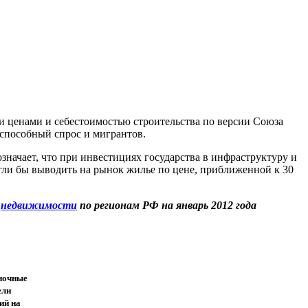
ми ценами и себестоимостью строительства по версии Союза
еспособный спрос и мигрантов.
означает, что при инвестициях государства в инфраструктуру и
гли бы выводить на рынок жилье по цене, приближенной к 30
е
недвижимости
по регионам РФ на январь 2012 года
ночные
ели
ий на