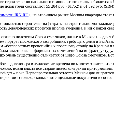
е строительство панельного и монолитного жилья обходится в 65 
 показатели составляют 55 284 руб. ($1752) и 61 392 руб. ($1945)
жимости IRN.RU
», на вторичном рынке Москвы квартиры стоят в 
бестоимостью строительства (затраты на строительно-монтажные
ость девелоперских проектов вполне умеренна, и ни о какой св
согласно подсчетам Союза сметчиков, жилье в Москве продают бол
 портрет московского застройщика, гребущего деньги БелАЗами
 «бессовестных кровопийц» к позорному столбу на Красной площ
была заметно выше формальных отчислений на инфраструктуру, 
ко очень существенно отличается от цифр Союза сметчиков. Ест
ботка девелопера в лужковские времена во многом зависел от ст
ложно: новая власть все старые инвестконтракты притормозила,
зойдет – пока Первопрестольная остается Меккой для мигрантов
ира стоит столько, сколько потенциальные покупатели в состоян