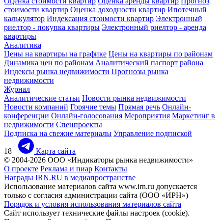
Оценка стоимости квартир
Оценка аренды квартир
Прогноз
стоимости квартир
Оценка доходности квартир
Ипотечный
калькулятор
Индексация стоимости квартир
Электронный
риелтор - покупка квартиры
Электронный риелтор - аренда
квартиры
Аналитика
Цены на квартиры на графике
Цены на квартиры по районам
Динамика цен по районам
Аналитический паспорт района
Индексы рынка недвижимости
Прогнозы рынка
недвижимости
Журнал
Аналитические статьи
Новости рынка недвижимости
Новости компаний
Горячие темы
Прямая речь
Онлайн-
конференции
Онлайн-голосования
Мероприятия
Маркетинг в
недвижимости
Спецпроекты
Подписка на свежие материалы
Управление подпиской
18+
Карта сайта
© 2004-2026 ООО «Индикаторы рынка недвижимости»
О проекте
Реклама и пиар
Контакты
Награды
IRN.RU в медиапространстве
Использование материалов сайта www.irn.ru допускается
только с согласия администрации сайта (ООО «ИРН»)
Порядок и условия использования материалов сайта
Сайт использует технические файлы настроек (cookie).