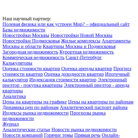
Наш научный партнер:
Полевая физика или как устроен Мир? – официальный сайт
Базы недвижимости
Новостройки Москвы
Новостройки Новой Москвы
Новостройки Подмосковья
Жилые комплексы
Апартаменты
Москвы и области
Квартиры Москвы и Подмосковья
Загородная недвижимость
Курортная недвижимость
Коммерческая недвижимость
Санкт-Петербург
Калькуляторы
Оценка стоимости квартир
Оценка аренды квартир
Прогноз
стоимости квартир
Оценка доходности квартир
Ипотечный
калькулятор
Индексация стоимости квартир
Электронный
риелтор - покупка квартиры
Электронный риелтор - аренда
квартиры
Аналитика
Цены на квартиры на графике
Цены на квартиры по районам
Динамика цен по районам
Аналитический паспорт района
Индексы рынка недвижимости
Прогнозы рынка
недвижимости
Журнал
Аналитические статьи
Новости рынка недвижимости
Новости компаний
Горячие темы
Прямая речь
Онлайн-