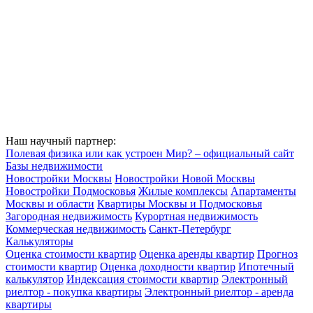
Наш научный партнер:
Полевая физика или как устроен Мир? – официальный сайт
Базы недвижимости
Новостройки Москвы
Новостройки Новой Москвы
Новостройки Подмосковья
Жилые комплексы
Апартаменты
Москвы и области
Квартиры Москвы и Подмосковья
Загородная недвижимость
Курортная недвижимость
Коммерческая недвижимость
Санкт-Петербург
Калькуляторы
Оценка стоимости квартир
Оценка аренды квартир
Прогноз
стоимости квартир
Оценка доходности квартир
Ипотечный
калькулятор
Индексация стоимости квартир
Электронный
риелтор - покупка квартиры
Электронный риелтор - аренда
квартиры