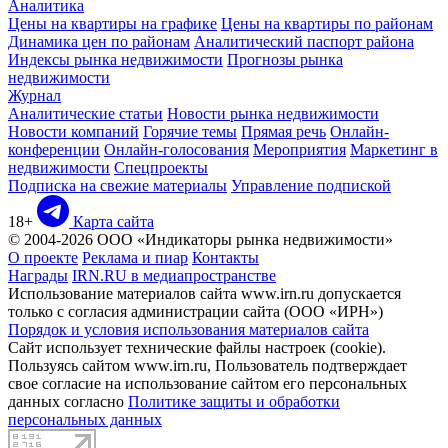
Аналитика
Цены на квартиры на графике
Цены на квартиры по районам
Динамика цен по районам
Аналитический паспорт района
Индексы рынка недвижимости
Прогнозы рынка
недвижимости
Журнал
Аналитические статьи
Новости рынка недвижимости
Новости компаний
Горячие темы
Прямая речь
Онлайн-
конференции
Онлайн-голосования
Мероприятия
Маркетинг в
недвижимости
Спецпроекты
Подписка на свежие материалы
Управление подпиской
18+
Карта сайта
© 2004-2026 ООО «Индикаторы рынка недвижимости»
О проекте
Реклама и пиар
Контакты
Награды
IRN.RU в медиапространстве
Использование материалов сайта www.irn.ru допускается
только с согласия администрации сайта (ООО «ИРН»)
Порядок и условия использования материалов сайта
Сайт использует технические файлы настроек (cookie).
Пользуясь сайтом www.irn.ru, Пользователь подтверждает
свое согласие на использование сайтом его персональных
данных согласно
Политике защиты и обработки
персональных данных