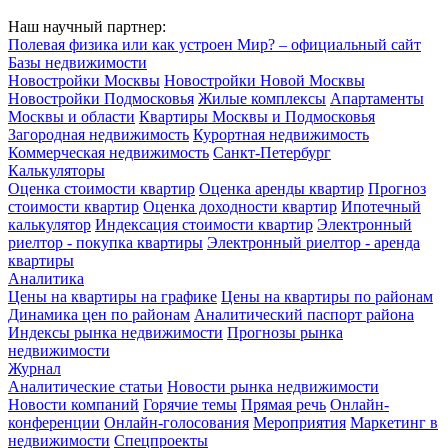
Наш научный партнер:
Полевая физика или как устроен Мир? – официальный сайт
Базы недвижимости
Новостройки Москвы
Новостройки Новой Москвы
Новостройки Подмосковья
Жилые комплексы
Апартаменты
Москвы и области
Квартиры Москвы и Подмосковья
Загородная недвижимость
Курортная недвижимость
Коммерческая недвижимость
Санкт-Петербург
Калькуляторы
Оценка стоимости квартир
Оценка аренды квартир
Прогноз
стоимости квартир
Оценка доходности квартир
Ипотечный
калькулятор
Индексация стоимости квартир
Электронный
риелтор - покупка квартиры
Электронный риелтор - аренда
квартиры
Аналитика
Цены на квартиры на графике
Цены на квартиры по районам
Динамика цен по районам
Аналитический паспорт района
Индексы рынка недвижимости
Прогнозы рынка
недвижимости
Журнал
Аналитические статьи
Новости рынка недвижимости
Новости компаний
Горячие темы
Прямая речь
Онлайн-
конференции
Онлайн-голосования
Мероприятия
Маркетинг в
недвижимости
Спецпроекты