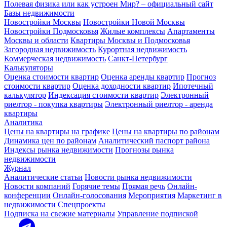
Полевая физика или как устроен Мир? – официальный сайт
Базы недвижимости
Новостройки Москвы
Новостройки Новой Москвы
Новостройки Подмосковья
Жилые комплексы
Апартаменты
Москвы и области
Квартиры Москвы и Подмосковья
Загородная недвижимость
Курортная недвижимость
Коммерческая недвижимость
Санкт-Петербург
Калькуляторы
Оценка стоимости квартир
Оценка аренды квартир
Прогноз
стоимости квартир
Оценка доходности квартир
Ипотечный
калькулятор
Индексация стоимости квартир
Электронный
риелтор - покупка квартиры
Электронный риелтор - аренда
квартиры
Аналитика
Цены на квартиры на графике
Цены на квартиры по районам
Динамика цен по районам
Аналитический паспорт района
Индексы рынка недвижимости
Прогнозы рынка
недвижимости
Журнал
Аналитические статьи
Новости рынка недвижимости
Новости компаний
Горячие темы
Прямая речь
Онлайн-
конференции
Онлайн-голосования
Мероприятия
Маркетинг в
недвижимости
Спецпроекты
Подписка на свежие материалы
Управление подпиской