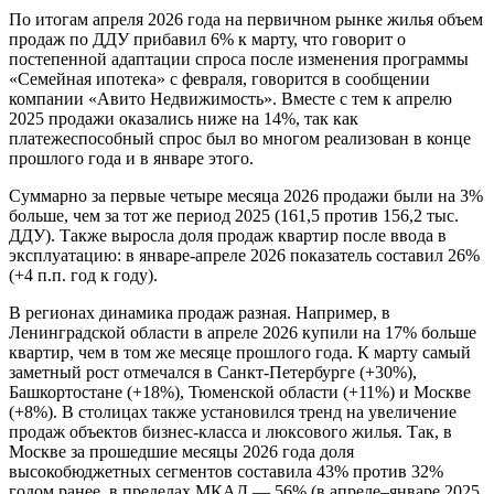
По итогам апреля 2026 года на первичном рынке жилья объем
продаж по ДДУ прибавил 6% к марту, что говорит о
постепенной адаптации спроса после изменения программы
«Семейная ипотека» с февраля, говорится в сообщении
компании «Авито Недвижимость». Вместе с тем к апрелю
2025 продажи оказались ниже на 14%, так как
платежеспособный спрос был во многом реализован в конце
прошлого года и в январе этого.
Суммарно за первые четыре месяца 2026 продажи были на 3%
больше, чем за тот же период 2025 (161,5 против 156,2 тыс.
ДДУ). Также выросла доля продаж квартир после ввода в
эксплуатацию: в январе-апреле 2026 показатель составил 26%
(+4 п.п. год к году).
В регионах динамика продаж разная. Например, в
Ленинградской области в апреле 2026 купили на 17% больше
квартир, чем в том же месяце прошлого года. К марту самый
заметный рост отмечался в Санкт-Петербурге (+30%),
Башкортостане (+18%), Тюменской области (+11%) и Москве
(+8%). В столицах также установился тренд на увеличение
продаж объектов бизнес-класса и люксового жилья. Так, в
Москве за прошедшие месяцы 2026 года доля
высокобюджетных сегментов составила 43% против 32%
годом ранее, в пределах МКАД — 56% (в апреле–январе 2025