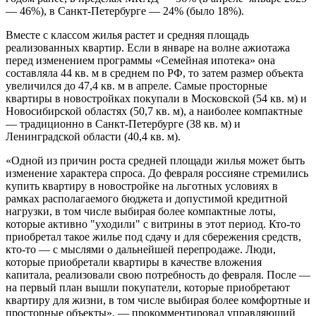
— 46%), в Санкт-Петербурге — 24% (было 18%).
Вместе с классом жилья растет и средняя площадь
реализованных квартир. Если в январе на волне ажиотажа
перед изменением программы «Семейная ипотека» она
составляла 44 кв. м в среднем по РФ, то затем размер объекта
увеличился до 47,4 кв. м в апреле. Самые просторные
квартиры в новостройках покупали в Московской (54 кв. м) и
Новосибирской областях (50,7 кв. м), а наиболее компактные
— традиционно в Санкт-Петербурге (38 кв. м) и
Ленинградской области (40,4 кв. м).
«Одной из причин роста средней площади жилья может быть
изменение характера спроса. До февраля россияне стремились
купить квартиру в новостройке на льготных условиях в
рамках располагаемого бюджета и допустимой кредитной
нагрузки, в том числе выбирая более компактные лоты,
которые активно "уходили" с витрины в этот период. Кто-то
приобретал такое жилье под сдачу и для сбережения средств,
кто-то — с мыслями о дальнейшей перепродаже. Люди,
которые приобретали квартиры в качестве вложения
капитала, реализовали свою потребность до февраля. После —
на первый план вышли покупатели, которые приобретают
квартиру для жизни, в том числе выбирая более комфортные и
просторные объекты», — прокомментировал управляющий