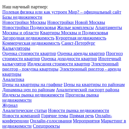
Наш научный партнер:
Полевая физика или как устроен Мир? – официальный сайт
Базы недвижимости
Новостройки Москвы
Новостройки Новой Москвы
Новостройки Подмосковья
Жилые комплексы
Апартаменты
Москвы и области
Квартиры Москвы и Подмосковья
Загородная недвижимость
Курортная недвижимость
Коммерческая недвижимость
Санкт-Петербург
Калькуляторы
Оценка стоимости квартир
Оценка аренды квартир
Прогноз
стоимости квартир
Оценка доходности квартир
Ипотечный
калькулятор
Индексация стоимости квартир
Электронный
риелтор - покупка квартиры
Электронный риелтор - аренда
квартиры
Аналитика
Цены на квартиры на графике
Цены на квартиры по районам
Динамика цен по районам
Аналитический паспорт района
Индексы рынка недвижимости
Прогнозы рынка
недвижимости
Журнал
Аналитические статьи
Новости рынка недвижимости
Новости компаний
Горячие темы
Прямая речь
Онлайн-
конференции
Онлайн-голосования
Мероприятия
Маркетинг в
недвижимости
Спецпроекты