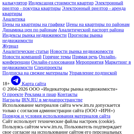
калькулятор
Индексация стоимости квартир
Электронный
риелтор - покупка квартиры
Электронный риелтор - аренда
квартиры
Аналитика
Цены на квартиры на графике
Цены на квартиры по районам
Динамика цен по районам
Аналитический паспорт района
Индексы рынка недвижимости
Прогнозы рынка
недвижимости
Журнал
Аналитические статьи
Новости рынка недвижимости
Новости компаний
Горячие темы
Прямая речь
Онлайн-
конференции
Онлайн-голосования
Мероприятия
Маркетинг в
недвижимости
Спецпроекты
Подписка на свежие материалы
Управление подпиской
18+
Карта сайта
© 2004-2026 ООО «Индикаторы рынка недвижимости»
О проекте
Реклама и пиар
Контакты
Награды
IRN.RU в медиапространстве
Использование материалов сайта www.irn.ru допускается
только с согласия администрации сайта (ООО «ИРН»)
Порядок и условия использования материалов сайта
Сайт использует технические файлы настроек (cookie).
Пользуясь сайтом www.irn.ru, Пользователь подтверждает
свое согласие на использование сайтом его персональных