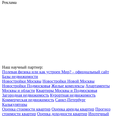
Реклама
Наш научный партнер:
Полевая физика или как устроен Мир? – официальный сайт
Базы недвижимости
Новостройки Москвы
Новостройки Новой Москвы
Новостройки Подмосковья
Жилые комплексы
Апартаменты
Москвы и области
Квартиры Москвы и Подмосковья
Загородная недвижимость
Курортная недвижимость
Коммерческая недвижимость
Санкт-Петербург
Калькуляторы
Оценка стоимости квартир
Оценка аренды квартир
Прогноз
стоимости квартир
Оценка доходности квартир
Ипотечный