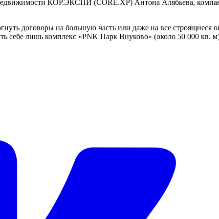
 недвижимости КОР.ЭКСПИ (CORE.XP) Антона Алябьева, компани
ргнуть договоры на большую часть или даже на все строящиеся об
ь себе лишь комплекс «PNK Парк Внуково» (около 50 000 кв. м)