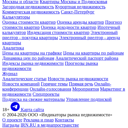
Москвы и области
Квартиры Москвы и Подмосковья
Загородная недвижимость
Курортная недвижимость
Коммерческая недвижимость
Санкт-Петербург
Калькуляторы
Оценка стоимости квартир
Оценка аренды квартир
Прогноз
стоимости квартир
Оценка доходности квартир
Ипотечный
калькулятор
Индексация стоимости квартир
Электронный
риелтор - покупка квартиры
Электронный риелтор - аренда
квартиры
Аналитика
Цены на квартиры на графике
Цены на квартиры по районам
Динамика цен по районам
Аналитический паспорт района
Индексы рынка недвижимости
Прогнозы рынка
недвижимости
Журнал
Аналитические статьи
Новости рынка недвижимости
Новости компаний
Горячие темы
Прямая речь
Онлайн-
конференции
Онлайн-голосования
Мероприятия
Маркетинг в
недвижимости
Спецпроекты
Подписка на свежие материалы
Управление подпиской
18+
Карта сайта
© 2004-2026 ООО «Индикаторы рынка недвижимости»
О проекте
Реклама и пиар
Контакты
Награды
IRN.RU в медиапространстве