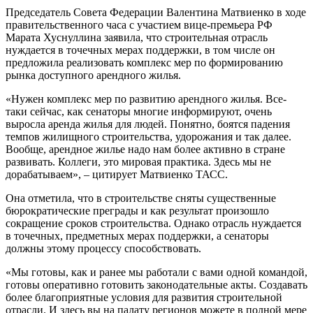
Председатель Совета Федерации Валентина Матвиенко в ходе
правительственного часа с участием вице-премьера РФ
Марата Хуснуллина заявила, что строительная отрасль
нуждается в точечных мерах поддержки, в том числе он
предложила реализовать комплекс мер по формированию
рынка доступного арендного жилья.
«Нужен комплекс мер по развитию арендного жилья. Все-
таки сейчас, как сенаторы многие информируют, очень
выросла аренда жилья для людей. Понятно, боятся падения
темпов жилищного строительства, удорожания и так далее.
Вообще, арендное жилье надо нам более активно в стране
развивать. Коллеги, это мировая практика. Здесь мы не
дорабатываем», – цитирует Матвиенко ТАСС.
Она отметила, что в строительстве сняты существенные
бюрократические преграды и как результат произошло
сокращение сроков строительства. Однако отрасль нуждается
в точечных, предметных мерах поддержки, а сенаторы
должны этому процессу способствовать.
«Мы готовы, как и ранее мы работали с вами одной командой,
готовы оперативно готовить законодательные акты. Создавать
более благоприятные условия для развития строительной
отрасли. И здесь вы на палату регионов можете в полной мере