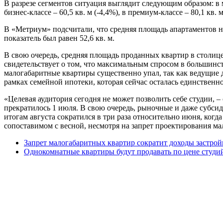
В разрезе сегментов ситуация выглядит следующим образом: в ма
бизнес-классе – 60,5 кв. м (-4,4%), в премиум-классе – 80,1 кв. 
В «Метриум» подсчитали, что средняя площадь апартаментов на
показатель был равен 52,6 кв. м.
В свою очередь, средняя площадь проданных квартир в столице п
свидетельствует о том, что максимальным спросом в большинст
малогабаритные квартиры существенно упал, так как ведущие 
рамках семейной ипотеки, которая сейчас осталась единствен
«Целевая аудитория сегодня не может позволить себе студии, 
прекратилось 1 июля. В свою очередь, рыночные и даже субси
итогам августа сократился в три раза относительно июня, когд
сопоставимом с весной, несмотря на запрет проектирования м
Запрет малогабаритных квартир сократит доходы застро
Однокомнатные квартиры будут продавать по цене студ