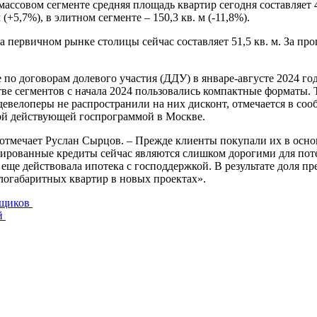
ссовом сегменте средняя площадь квартир сегодня составляет 45,
м (+5,7%), в элитном сегменте – 150,3 кв. м (-11,8%).
 первичном рынке столицы сейчас составляет 51,5 кв. м. За про
о договорам долевого участия (ДДУ) в январе-августе 2024 года 
ве сегментов с начала 2024 пользовались компактные форматы. Т
девелоперы не распространили на них дисконт, отмечается в со
ной действующей госпрограммой в Москве.
– отмечает Руслан Сырцов. – Прежде клиенты покупали их в осн
дированные кредиты сейчас являются слишком дорогими для пот
а еще действовала ипотека с господдержкой. В результате доля п
алогабаритных квартир в новых проектах».
йщиков
ий