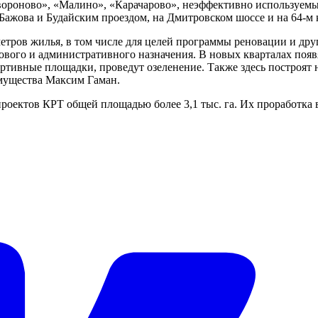
роново», «Малино», «Карачарово», неэффективно используемые 
 Бажова и Будайским проездом, на Дмитровском шоссе и на 64-м
етров жилья, в том числе для целей программы реновации и друг
вого и административного назначения. В новых кварталах появ
ортивные площадки, проведут озеленение. Также здесь построят
имущества Максим Гаман.
проектов КРТ общей площадью более 3,1 тыс. га. Их проработка