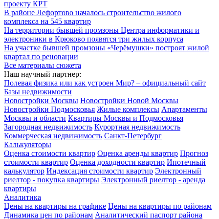
проекту КРТ
В районе Лефортово началось строительство жилого
комплекса на 545 квартир
На территории бывшей промзоны Центра информатики и
электроники в Крюково появятся три жилых корпуса
На участке бывшей промзоны «Черёмушки» построят жилой
квартал по реновации
Все материалы сюжета
Наш научный партнер:
Полевая физика или как устроен Мир? – официальный сайт
Базы недвижимости
Новостройки Москвы
Новостройки Новой Москвы
Новостройки Подмосковья
Жилые комплексы
Апартаменты
Москвы и области
Квартиры Москвы и Подмосковья
Загородная недвижимость
Курортная недвижимость
Коммерческая недвижимость
Санкт-Петербург
Калькуляторы
Оценка стоимости квартир
Оценка аренды квартир
Прогноз
стоимости квартир
Оценка доходности квартир
Ипотечный
калькулятор
Индексация стоимости квартир
Электронный
риелтор - покупка квартиры
Электронный риелтор - аренда
квартиры
Аналитика
Цены на квартиры на графике
Цены на квартиры по районам
Динамика цен по районам
Аналитический паспорт района