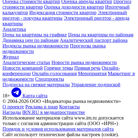
Оценка стоимости квартир
Оценка аренды квартир
Прогноз
стоимости квартир
Оценка доходности квартир
Ипотечный
калькулятор
Индексация стоимости квартир
Электронный
риелтор - покупка квартиры
Электронный риелтор - аренда
квартиры
Аналитика
Цены на квартиры на графике
Цены на квартиры по районам
Динамика цен по районам
Аналитический паспорт района
Индексы рынка недвижимости
Прогнозы рынка
недвижимости
Журнал
Аналитические статьи
Новости рынка недвижимости
Новости компаний
Горячие темы
Прямая речь
Онлайн-
конференции
Онлайн-голосования
Мероприятия
Маркетинг в
недвижимости
Спецпроекты
Подписка на свежие материалы
Управление подпиской
18+
Карта сайта
© 2004-2026 ООО «Индикаторы рынка недвижимости»
О проекте
Реклама и пиар
Контакты
Награды
IRN.RU в медиапространстве
Использование материалов сайта www.irn.ru допускается
только с согласия администрации сайта (ООО «ИРН»)
Порядок и условия использования материалов сайта
Сайт использует технические файлы настроек (cookie).