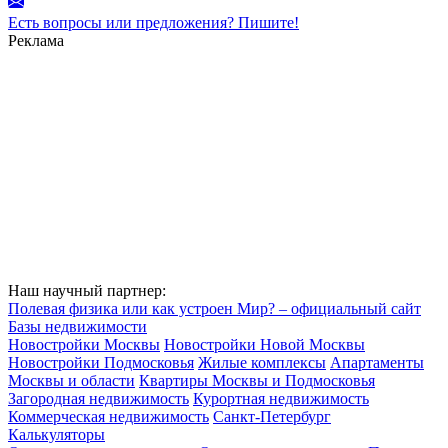
Есть вопросы или предложения? Пишите!
Реклама
Наш научный партнер:
Полевая физика или как устроен Мир? – официальный сайт
Базы недвижимости
Новостройки Москвы
Новостройки Новой Москвы
Новостройки Подмосковья
Жилые комплексы
Апартаменты
Москвы и области
Квартиры Москвы и Подмосковья
Загородная недвижимость
Курортная недвижимость
Коммерческая недвижимость
Санкт-Петербург
Калькуляторы