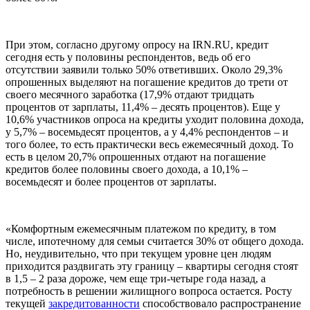
При этом, согласно другому опросу на IRN.RU, кредит
сегодня есть у половины респондентов, ведь об его
отсутствии заявили только 50% ответивших. Около 29,3%
опрошенных выделяют на погашение кредитов до трети от
своего месячного заработка (17,9% отдают тридцать
процентов от зарплаты, 11,4% – десять процентов). Еще у
10,6% участников опроса на кредиты уходит половина дохода,
у 5,7% – восемьдесят процентов, а у 4,4% респондентов – и
того более, то есть практически весь ежемесячный доход. То
есть в целом 20,7% опрошенных отдают на погашение
кредитов более половины своего дохода, а 10,1% –
восемьдесят и более процентов от зарплаты.
«Комфортным ежемесячным платежом по кредиту, в том
числе, ипотечному для семьи считается 30% от общего дохода.
Но, неудивительно, что при текущем уровне цен людям
приходится раздвигать эту границу – квартиры сегодня стоят
в 1,5 – 2 раза дороже, чем еще три-четыре года назад, а
потребность в решении жилищного вопроса остается. Росту
текущей
закредитованности
способствовало распространение