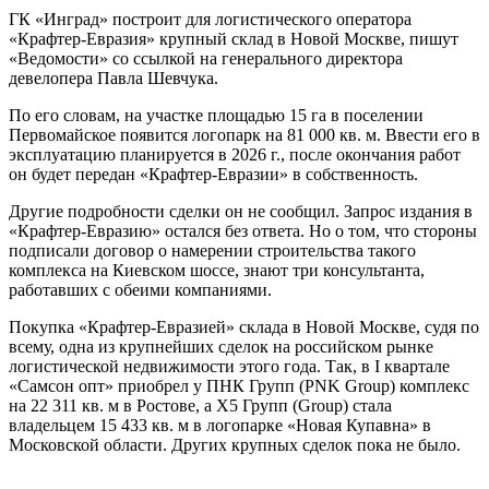
ГК «Инград» построит для логистического оператора
«Крафтер-Евразия» крупный склад в Новой Москве, пишут
«Ведомости» со ссылкой на генерального директора
девелопера Павла Шевчука.
По его словам, на участке площадью 15 га в поселении
Первомайское появится логопарк на 81 000 кв. м. Ввести его в
эксплуатацию планируется в 2026 г., после окончания работ
он будет передан «Крафтер-Евразии» в собственность.
Другие подробности сделки он не сообщил. Запрос издания в
«Крафтер-Евразию» остался без ответа. Но о том, что стороны
подписали договор о намерении строительства такого
комплекса на Киевском шоссе, знают три консультанта,
работавших с обеими компаниями.
Покупка «Крафтер-Евразией» склада в Новой Москве, судя по
всему, одна из крупнейших сделок на российском рынке
логистической недвижимости этого года. Так, в I квартале
«Самсон опт» приобрел у ПНК Групп (PNK Group) комплекс
на 22 311 кв. м в Ростове, а Х5 Групп (Group) стала
владельцем 15 433 кв. м в логопарке «Новая Купавна» в
Московской области. Других крупных сделок пока не было.