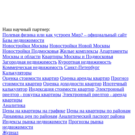
Наш научный партнер:
Полевая физика или как устроен Мир? – официальный сайт
Базы недвижимости
Новостройки Москвы
Новостройки Новой Москвы
Новостройки Подмосковья
Жилые комплексы
Апартаменты
Москвы и области
Квартиры Москвы и Подмосковья
Загородная недвижимость
Курортная недвижимость
Коммерческая недвижимость
Санкт-Петербург
Калькуляторы
Оценка стоимости квартир
Оценка аренды квартир
Прогноз
стоимости квартир
Оценка доходности квартир
Ипотечный
калькулятор
Индексация стоимости квартир
Электронный
риелтор - покупка квартиры
Электронный риелтор - аренда
квартиры
Аналитика
Цены на квартиры на графике
Цены на квартиры по районам
Динамика цен по районам
Аналитический паспорт района
Индексы рынка недвижимости
Прогнозы рынка
недвижимости
Журнал