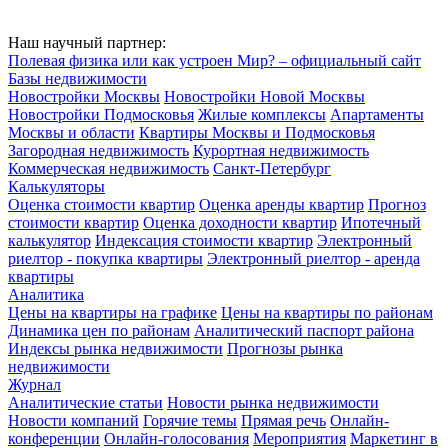
Наш научный партнер:
Полевая физика или как устроен Мир? – официальный сайт
Базы недвижимости
Новостройки Москвы
Новостройки Новой Москвы
Новостройки Подмосковья
Жилые комплексы
Апартаменты
Москвы и области
Квартиры Москвы и Подмосковья
Загородная недвижимость
Курортная недвижимость
Коммерческая недвижимость
Санкт-Петербург
Калькуляторы
Оценка стоимости квартир
Оценка аренды квартир
Прогноз
стоимости квартир
Оценка доходности квартир
Ипотечный
калькулятор
Индексация стоимости квартир
Электронный
риелтор - покупка квартиры
Электронный риелтор - аренда
квартиры
Аналитика
Цены на квартиры на графике
Цены на квартиры по районам
Динамика цен по районам
Аналитический паспорт района
Индексы рынка недвижимости
Прогнозы рынка
недвижимости
Журнал
Аналитические статьи
Новости рынка недвижимости
Новости компаний
Горячие темы
Прямая речь
Онлайн-
конференции
Онлайн-голосования
Мероприятия
Маркетинг в