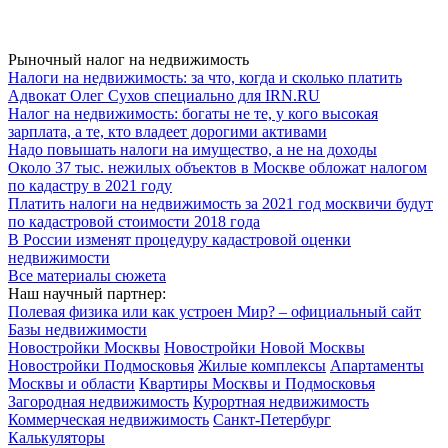
Рыночный налог на недвижимость
Налоги на недвижимость: за что, когда и сколько платить
Адвокат Олег Сухов специально для IRN.RU
Налог на недвижимость: богаты не те, у кого высокая
зарплата, а те, кто владеет дорогими активами
Надо повышать налоги на имущество, а не на доходы
Около 37 тыс. нежилых объектов в Москве обложат налогом
по кадастру в 2021 году
Платить налоги на недвижимость за 2021 год москвичи будут
по кадастровой стоимости 2018 года
В России изменят процедуру кадастровой оценки
недвижимости
Все материалы сюжета
Наш научный партнер:
Полевая физика или как устроен Мир? – официальный сайт
Базы недвижимости
Новостройки Москвы
Новостройки Новой Москвы
Новостройки Подмосковья
Жилые комплексы
Апартаменты
Москвы и области
Квартиры Москвы и Подмосковья
Загородная недвижимость
Курортная недвижимость
Коммерческая недвижимость
Санкт-Петербург
Калькуляторы