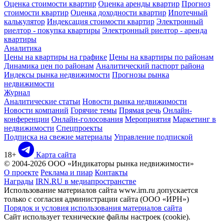
Оценка стоимости квартир
Оценка аренды квартир
Прогноз
стоимости квартир
Оценка доходности квартир
Ипотечный
калькулятор
Индексация стоимости квартир
Электронный
риелтор - покупка квартиры
Электронный риелтор - аренда
квартиры
Аналитика
Цены на квартиры на графике
Цены на квартиры по районам
Динамика цен по районам
Аналитический паспорт района
Индексы рынка недвижимости
Прогнозы рынка
недвижимости
Журнал
Аналитические статьи
Новости рынка недвижимости
Новости компаний
Горячие темы
Прямая речь
Онлайн-
конференции
Онлайн-голосования
Мероприятия
Маркетинг в
недвижимости
Спецпроекты
Подписка на свежие материалы
Управление подпиской
18+
Карта сайта
© 2004-2026 ООО «Индикаторы рынка недвижимости»
О проекте
Реклама и пиар
Контакты
Награды
IRN.RU в медиапространстве
Использование материалов сайта www.irn.ru допускается
только с согласия администрации сайта (ООО «ИРН»)
Порядок и условия использования материалов сайта
Сайт использует технические файлы настроек (cookie).