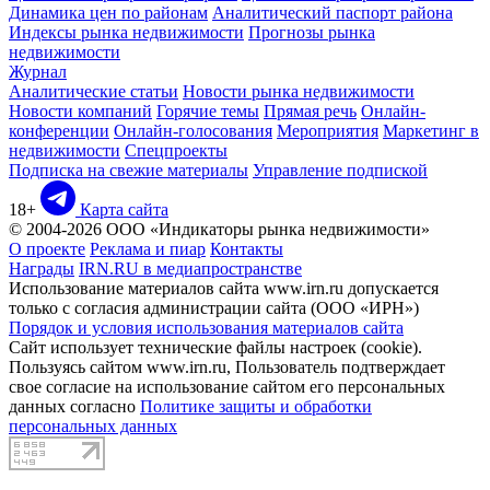
Динамика цен по районам
Аналитический паспорт района
Индексы рынка недвижимости
Прогнозы рынка
недвижимости
Журнал
Аналитические статьи
Новости рынка недвижимости
Новости компаний
Горячие темы
Прямая речь
Онлайн-
конференции
Онлайн-голосования
Мероприятия
Маркетинг в
недвижимости
Спецпроекты
Подписка на свежие материалы
Управление подпиской
18+
Карта сайта
© 2004-2026 ООО «Индикаторы рынка недвижимости»
О проекте
Реклама и пиар
Контакты
Награды
IRN.RU в медиапространстве
Использование материалов сайта www.irn.ru допускается
только с согласия администрации сайта (ООО «ИРН»)
Порядок и условия использования материалов сайта
Сайт использует технические файлы настроек (cookie).
Пользуясь сайтом www.irn.ru, Пользователь подтверждает
свое согласие на использование сайтом его персональных
данных согласно
Политике защиты и обработки
персональных данных