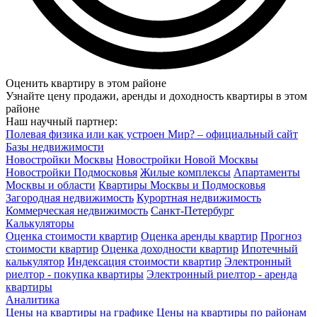
Оценить квартиру в этом районе
Узнайте цену продажи, аренды и доходность квартиры в этом
районе
Наш научный партнер:
Полевая физика или как устроен Мир? – официальный сайт
Базы недвижимости
Новостройки Москвы
Новостройки Новой Москвы
Новостройки Подмосковья
Жилые комплексы
Апартаменты
Москвы и области
Квартиры Москвы и Подмосковья
Загородная недвижимость
Курортная недвижимость
Коммерческая недвижимость
Санкт-Петербург
Калькуляторы
Оценка стоимости квартир
Оценка аренды квартир
Прогноз
стоимости квартир
Оценка доходности квартир
Ипотечный
калькулятор
Индексация стоимости квартир
Электронный
риелтор - покупка квартиры
Электронный риелтор - аренда
квартиры
Аналитика
Цены на квартиры на графике
Цены на квартиры по районам