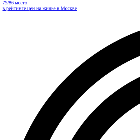
75
/86 место
в рейтинге цен на жилье в Москве