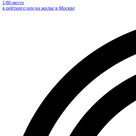
1
/86 место
в рейтинге цен на жилье в Москве