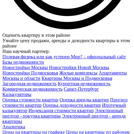
Оценить квартиру в этом районе
Узнайте цену продажи, аренды и доходность квартиры в этом
районе
Наш научный партнер:
Полевая физика или как устроен Мир? – официальный сайт
Базы недвижимости
Новостройки Москвы
Новостройки Новой Москвы
Новостройки Подмосковья
Жилые комплексы
Апартаменты
Москвы и области
Квартиры Москвы и Подмосковья
Загородная недвижимость
Курортная недвижимость
Коммерческая недвижимость
Санкт-Петербург
Калькуляторы
Оценка стоимости квартир
Оценка аренды квартир
Прогноз
стоимости квартир
Оценка доходности квартир
Ипотечный
калькулятор
Индексация стоимости квартир
Электронный
риелтор - покупка квартиры
Электронный риелтор - аренда
квартиры
Аналитика
Цены на квартиры на графике
Цены на квартиры по районам