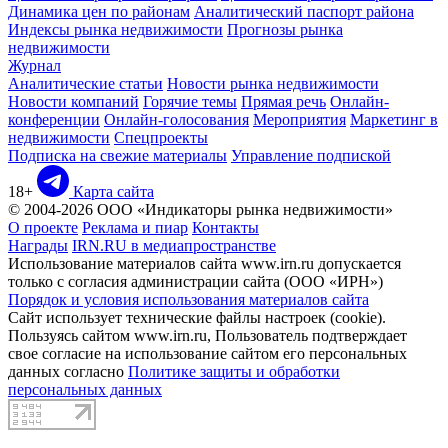
Динамика цен по районам
Аналитический паспорт района
Индексы рынка недвижимости
Прогнозы рынка
недвижимости
Журнал
Аналитические статьи
Новости рынка недвижимости
Новости компаний
Горячие темы
Прямая речь
Онлайн-
конференции
Онлайн-голосования
Мероприятия
Маркетинг в
недвижимости
Спецпроекты
Подписка на свежие материалы
Управление подпиской
18+
Карта сайта
© 2004-2026 ООО «Индикаторы рынка недвижимости»
О проекте
Реклама и пиар
Контакты
Награды
IRN.RU в медиапространстве
Использование материалов сайта www.irn.ru допускается
только с согласия администрации сайта (ООО «ИРН»)
Порядок и условия использования материалов сайта
Сайт использует технические файлы настроек (cookie).
Пользуясь сайтом www.irn.ru, Пользователь подтверждает
свое согласие на использование сайтом его персональных
данных согласно
Политике защиты и обработки
персональных данных