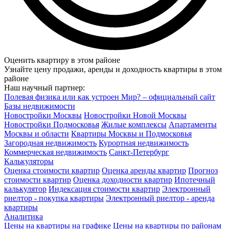
Оценить квартиру в этом районе
Узнайте цену продажи, аренды и доходность квартиры в этом
районе
Наш научный партнер:
Полевая физика или как устроен Мир? – официальный сайт
Базы недвижимости
Новостройки Москвы
Новостройки Новой Москвы
Новостройки Подмосковья
Жилые комплексы
Апартаменты
Москвы и области
Квартиры Москвы и Подмосковья
Загородная недвижимость
Курортная недвижимость
Коммерческая недвижимость
Санкт-Петербург
Калькуляторы
Оценка стоимости квартир
Оценка аренды квартир
Прогноз
стоимости квартир
Оценка доходности квартир
Ипотечный
калькулятор
Индексация стоимости квартир
Электронный
риелтор - покупка квартиры
Электронный риелтор - аренда
квартиры
Аналитика
Цены на квартиры на графике
Цены на квартиры по районам