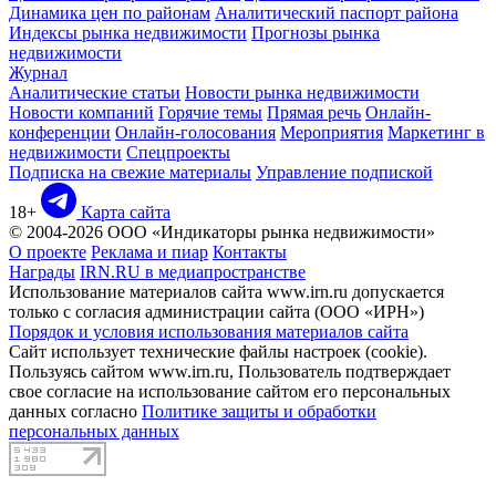
Динамика цен по районам
Аналитический паспорт района
Индексы рынка недвижимости
Прогнозы рынка
недвижимости
Журнал
Аналитические статьи
Новости рынка недвижимости
Новости компаний
Горячие темы
Прямая речь
Онлайн-
конференции
Онлайн-голосования
Мероприятия
Маркетинг в
недвижимости
Спецпроекты
Подписка на свежие материалы
Управление подпиской
18+
Карта сайта
© 2004-2026 ООО «Индикаторы рынка недвижимости»
О проекте
Реклама и пиар
Контакты
Награды
IRN.RU в медиапространстве
Использование материалов сайта www.irn.ru допускается
только с согласия администрации сайта (ООО «ИРН»)
Порядок и условия использования материалов сайта
Сайт использует технические файлы настроек (cookie).
Пользуясь сайтом www.irn.ru, Пользователь подтверждает
свое согласие на использование сайтом его персональных
данных согласно
Политике защиты и обработки
персональных данных