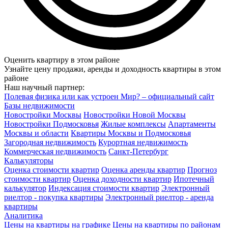
Оценить квартиру в этом районе
Узнайте цену продажи, аренды и доходность квартиры в этом
районе
Наш научный партнер:
Полевая физика или как устроен Мир? – официальный сайт
Базы недвижимости
Новостройки Москвы
Новостройки Новой Москвы
Новостройки Подмосковья
Жилые комплексы
Апартаменты
Москвы и области
Квартиры Москвы и Подмосковья
Загородная недвижимость
Курортная недвижимость
Коммерческая недвижимость
Санкт-Петербург
Калькуляторы
Оценка стоимости квартир
Оценка аренды квартир
Прогноз
стоимости квартир
Оценка доходности квартир
Ипотечный
калькулятор
Индексация стоимости квартир
Электронный
риелтор - покупка квартиры
Электронный риелтор - аренда
квартиры
Аналитика
Цены на квартиры на графике
Цены на квартиры по районам