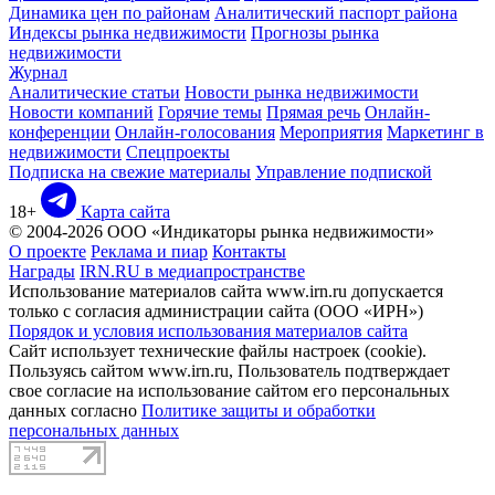
Динамика цен по районам
Аналитический паспорт района
Индексы рынка недвижимости
Прогнозы рынка
недвижимости
Журнал
Аналитические статьи
Новости рынка недвижимости
Новости компаний
Горячие темы
Прямая речь
Онлайн-
конференции
Онлайн-голосования
Мероприятия
Маркетинг в
недвижимости
Спецпроекты
Подписка на свежие материалы
Управление подпиской
18+
Карта сайта
© 2004-2026 ООО «Индикаторы рынка недвижимости»
О проекте
Реклама и пиар
Контакты
Награды
IRN.RU в медиапространстве
Использование материалов сайта www.irn.ru допускается
только с согласия администрации сайта (ООО «ИРН»)
Порядок и условия использования материалов сайта
Сайт использует технические файлы настроек (cookie).
Пользуясь сайтом www.irn.ru, Пользователь подтверждает
свое согласие на использование сайтом его персональных
данных согласно
Политике защиты и обработки
персональных данных