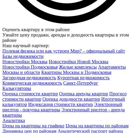
Оценить квартиру в этом районе
Узнайте цену продажи, аренды и доходность квартиры в этом
районе
Наш научный партнер:
Полевая физика или как устроен Мир? – официальный сайт
Базы недвижимости
Новостройки Москвы
Новостройки Новой Москвы
Новостройки Подмосковья
Жилые комплексы
Апартаменты
Москвы и области
Квартиры Москвы и Подмосковья
Загородная недвижимость
Курортная недвижимость
Коммерческая недвижимость
Санкт-Петербург
Калькуляторы
Оценка стоимости квартир
Оценка аренды квартир
Прогноз
стоимости квартир
Оценка доходности квартир
Ипотечный
калькулятор
Индексация стоимости квартир
Электронный
риелтор - покупка квартиры
Электронный риелтор - аренда
квартиры
Аналитика
Цены на квартиры на графике
Цены на квартиры по районам
Динамика цен по районам
Аналитический паспорт района