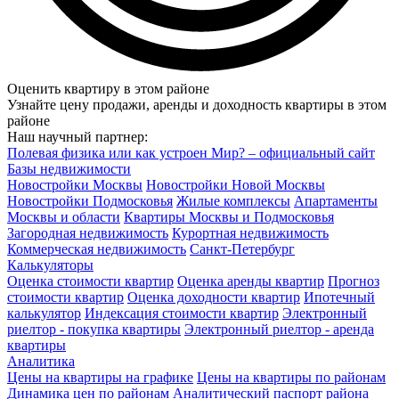
Оценить квартиру в этом районе
Узнайте цену продажи, аренды и доходность квартиры в этом
районе
Наш научный партнер:
Полевая физика или как устроен Мир? – официальный сайт
Базы недвижимости
Новостройки Москвы
Новостройки Новой Москвы
Новостройки Подмосковья
Жилые комплексы
Апартаменты
Москвы и области
Квартиры Москвы и Подмосковья
Загородная недвижимость
Курортная недвижимость
Коммерческая недвижимость
Санкт-Петербург
Калькуляторы
Оценка стоимости квартир
Оценка аренды квартир
Прогноз
стоимости квартир
Оценка доходности квартир
Ипотечный
калькулятор
Индексация стоимости квартир
Электронный
риелтор - покупка квартиры
Электронный риелтор - аренда
квартиры
Аналитика
Цены на квартиры на графике
Цены на квартиры по районам
Динамика цен по районам
Аналитический паспорт района