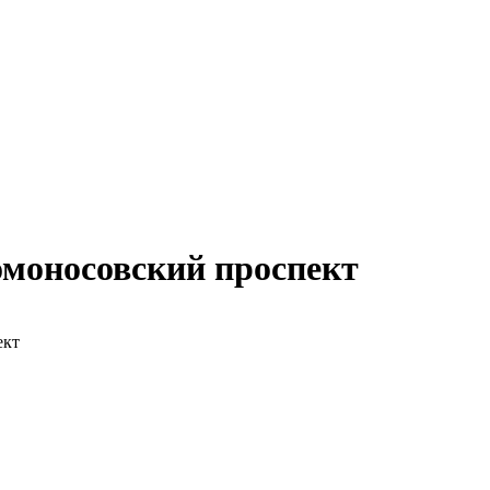
омоносовский проспект
ект