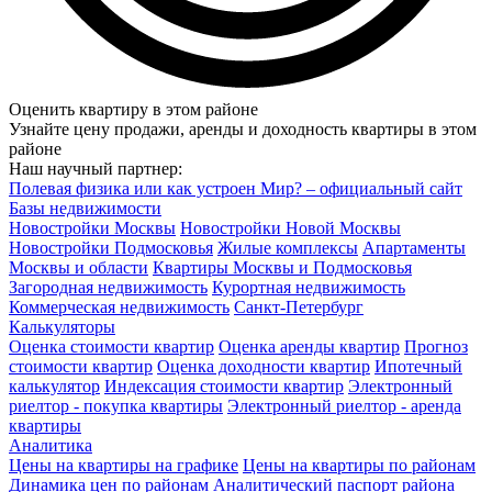
Оценить квартиру в этом районе
Узнайте цену продажи, аренды и доходность квартиры в этом
районе
Наш научный партнер:
Полевая физика или как устроен Мир? – официальный сайт
Базы недвижимости
Новостройки Москвы
Новостройки Новой Москвы
Новостройки Подмосковья
Жилые комплексы
Апартаменты
Москвы и области
Квартиры Москвы и Подмосковья
Загородная недвижимость
Курортная недвижимость
Коммерческая недвижимость
Санкт-Петербург
Калькуляторы
Оценка стоимости квартир
Оценка аренды квартир
Прогноз
стоимости квартир
Оценка доходности квартир
Ипотечный
калькулятор
Индексация стоимости квартир
Электронный
риелтор - покупка квартиры
Электронный риелтор - аренда
квартиры
Аналитика
Цены на квартиры на графике
Цены на квартиры по районам
Динамика цен по районам
Аналитический паспорт района