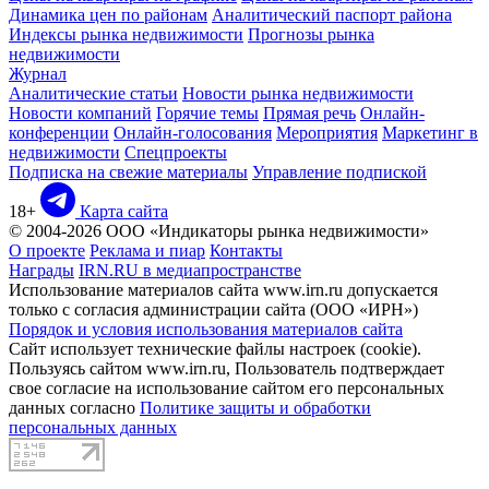
Динамика цен по районам
Аналитический паспорт района
Индексы рынка недвижимости
Прогнозы рынка
недвижимости
Журнал
Аналитические статьи
Новости рынка недвижимости
Новости компаний
Горячие темы
Прямая речь
Онлайн-
конференции
Онлайн-голосования
Мероприятия
Маркетинг в
недвижимости
Спецпроекты
Подписка на свежие материалы
Управление подпиской
18+
Карта сайта
© 2004-2026 ООО «Индикаторы рынка недвижимости»
О проекте
Реклама и пиар
Контакты
Награды
IRN.RU в медиапространстве
Использование материалов сайта www.irn.ru допускается
только с согласия администрации сайта (ООО «ИРН»)
Порядок и условия использования материалов сайта
Сайт использует технические файлы настроек (cookie).
Пользуясь сайтом www.irn.ru, Пользователь подтверждает
свое согласие на использование сайтом его персональных
данных согласно
Политике защиты и обработки
персональных данных