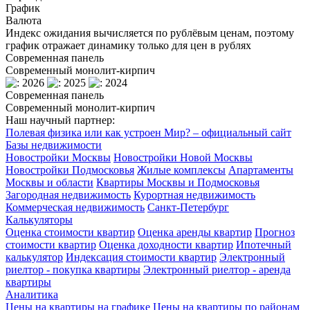
График
Валюта
Индекс ожидания вычисляется по рублёвым ценам, поэтому
график отражает динамику только для цен в рублях
Современная панель
Современный монолит-кирпич
Современная панель
Современный монолит-кирпич
Наш научный партнер:
Полевая физика или как устроен Мир? – официальный сайт
Базы недвижимости
Новостройки Москвы
Новостройки Новой Москвы
Новостройки Подмосковья
Жилые комплексы
Апартаменты
Москвы и области
Квартиры Москвы и Подмосковья
Загородная недвижимость
Курортная недвижимость
Коммерческая недвижимость
Санкт-Петербург
Калькуляторы
Оценка стоимости квартир
Оценка аренды квартир
Прогноз
стоимости квартир
Оценка доходности квартир
Ипотечный
калькулятор
Индексация стоимости квартир
Электронный
риелтор - покупка квартиры
Электронный риелтор - аренда
квартиры
Аналитика
Цены на квартиры на графике
Цены на квартиры по районам