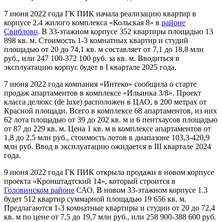
7 июня 2022 года ГК ПИК начала реализацию квартир в
корпусе 2.4 жилого комплекса «Кольская 8» в
районе
Свиблово
. В 33-этажном корпусе 352 квартиры площадью 13
898 кв. м. Стоимость 1-3 комнатных квартир и студий
площадью от 20 до 74,1 кв. м составляет от 7,1 до 18,8 млн
руб., или 247 100-372 100 руб. за кв. м. Вводиться в
эксплуатацию корпус будет в I квартале 2025 года.
7 июня 2022 года компания «Интеко» сообщила о старте
продаж апартаментов в комплексе «Ильинка 3/8». Проект
класса делюкс (de luxe) расположен в ЦАО, в 200 метрах от
Красной площади. Всего в комплексе 68 апартаментов, из них
62 лота площадью от 39 до 202 кв. м и 6 пентхаусов площадью
от 87 до 229 кв. м. Цена 1 кв. м в комплексе апартаментов от
1,8 до 2,5 млн руб., стоимость лотов в диапазоне 103,3-420,9
млн руб. Ввод в эксплуатацию ожидается в III квартале 2024
года.
9 июня 2022 года ГК ПИК открыла продажи в новом корпусе
проекта «Кронштадтский 14», который строится в
Головинском районе
САО. В новом 33-этажном корпусе 1.3
будет 512 квартир суммарной площадью 19 656 кв. м.
Предлагаются 1-3 комнатные квартиры и студии от 20 до 72,4
кв. м по цене от 7,5 до 19,7 млн руб., или 258 900-388 600 руб.