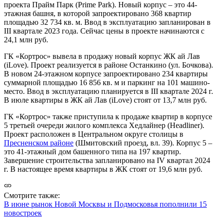
проекта Прайм Парк (Prime Park). Новый корпус – это 44-
этажная башня, в которой запроектировано 368 квартир
площадью 32 734 кв. м. Ввод в эксплуатацию запланирован в
III квартале 2023 года. Сейчас цены в проекте начинаются с
24,1 млн руб.
ГК «Кортрос» вывела в продажу новый корпус ЖК ай Лав
(iLove). Проект реализуется в районе Останкино (ул. Бочкова).
В новом 24-этажном корпусе запроектировано 234 квартиры
суммарной площадью 16 856 кв. м и паркинг на 101 машино-
место. Ввод в эксплуатацию планируется в III квартале 2024 г.
В июле квартиры в ЖК ай Лав (iLove) стоят от 13,7 млн руб.
ГК «Кортрос» также приступила к продаже квартир в корпусе
5 третьей очереди жилого комплекса Хедлайнер (Headliner).
Проект расположен в Центральном округе столицы в
Пресненском районе
(Шмитовский проезд, вл. 39). Корпус 5 –
это 41-этажный дом башенного типа на 197 квартир.
Завершение строительства запланировано на IV квартал 2024
г. В настоящее время квартиры в ЖК стоят от 19,6 млн руб.
Смотрите также:
В июне рынок Новой Москвы и Подмосковья пополнили 15
новостроек