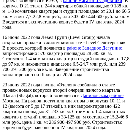
Проект возводится в ЮАО, в
районе Нагатино-Садовники
. В
корпусе D 21 этаж и 244 квартиры общей площадью 9 188 кв.
м. 1-3 комнатные квартиры и студии площадью от 20,1 до 66,5
кв. м стоят 7,7-22,8 млн руб., или 303 500-444 600 руб. за кв. м.
Вводиться в эксплуатацию корпус будет в IV квартале 2024
года.
16 июня 2022 года Левел Групп (Level Group) начала
открытые продажи в жилом комплексе «Level Селигерская».
В проекте, который появится в
районе Западное Дегунино
,
запроектировано 570 квартир площадью 28 385 кв. м.
Стоимость 1-4 комнатных квартир и студий площадью от 17,8
до 97 кв. м находится в диапазоне 6,5-24,7 млн руб., или 239
700-391 200 руб. за кв. м. Завершение строительства
запланировано на III квартал 2024 года.
23 июня 2022 года группа «Эталон» сообщила о старте
продаж новых корпусов второй очереди жилого квартала
Шагал (Shagal), который возводится в
Даниловском районе
Москвы. На рынок поступили квартиры в корпусах 10, 11 и
12 (высота от 5 до 17 этажей), в них запроектировано 422
квартиры площадью 31 233 кв. м. Стоимость 1-4 комнатных
квартир и студий площадью 33-125 кв. м составляет 15,2-46,6
млн руб., цена 1 кв. м: 286 900-497 900 руб. Строительство
корпусов будет завершено в IV квартале 2024 года.