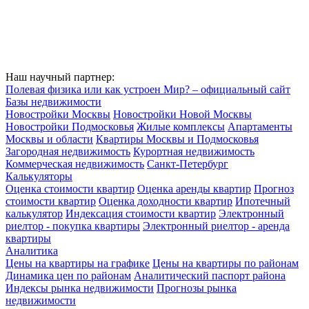
Наш научный партнер:
Полевая физика или как устроен Мир? – официальный сайт
Базы недвижимости
Новостройки Москвы
Новостройки Новой Москвы
Новостройки Подмосковья
Жилые комплексы
Апартаменты
Москвы и области
Квартиры Москвы и Подмосковья
Загородная недвижимость
Курортная недвижимость
Коммерческая недвижимость
Санкт-Петербург
Калькуляторы
Оценка стоимости квартир
Оценка аренды квартир
Прогноз
стоимости квартир
Оценка доходности квартир
Ипотечный
калькулятор
Индексация стоимости квартир
Электронный
риелтор - покупка квартиры
Электронный риелтор - аренда
квартиры
Аналитика
Цены на квартиры на графике
Цены на квартиры по районам
Динамика цен по районам
Аналитический паспорт района
Индексы рынка недвижимости
Прогнозы рынка
недвижимости