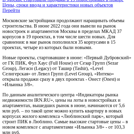
Цены, сроки ввода и характеристики новых объектов
Перейти
Московские застройщики продолжают наращивать объемы
строительства. В июне 2022 года они вывели на рынок
новостроек и апартаментов Москвы в пределах МКАД 37
корпусов в 19 проектах, в том числе шести новых. Для
сравнения: в мае рынок пополнился 35 корпусами в 15
проектах, четыре из которых были новыми.
Новые проекты, стартовавшие в июне: «Первый Дубровский»
от ГК ПИК, Фул Хаус (Full House) от Сезар Групп (Sezar
Group), Легаси (Legacy) от Ташир (Tashir), «Level
Селигерская» от Левел Групп (Level Group), «Интеко»
открыла продажи сразу в двух проектах - Онест (Onest) и
«Ильинка 3/8».
По данным аналитического центра «Индикаторы рынка
недвижимости IRN.RU», цены на лоты в новостройках и
апартаментах, вышедших рынок в июне, начинаются от 5,6
млн руб. – по такой цене можно купить квартиру в новых
корпусах жилого комплекса «Люблинский парк», который
строит ПИК в Люблино. Самые высокие стартовые цены – в
новом комплексе с апартаментами «Ильинка 3/8» - от 103,3
млн руб.