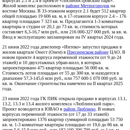
корпусах 2.1 и 2.4 в проекте «Лосиноостровский парк».
Жилой комплекс расположен в
районе Метрогородок
на
востоке Москвы. В 33-этажном корпусе 2.1 будет 512 квартир
общей площадью 19 606 кв. м, в 17-этажном корпусе 2.4 – 176
квартир площадью 7 323 кв. м. Предлагаются 1-3 комнатные
квартиры и студии от 20,1 до 73 кв. м, стоимость которых
составляет 6,3-16,7 млн руб., или 216 000-327 000 руб. за кв. м.
Ввод в эксплуатацию запланирован на IV квартал 2024 года.
21 июня 2022 года девелопер «Интеко» запустил продажи в
жилом квартале Онест (Onest) в
Пресненском районе
ЦАО. В
новом проекте 4 корпуса переменной этажности (от 9 до 24
этажей) и 10 двухэтажных убран-вилл, в которых
запроектировано 475 квартир площадью 56 000 кв. м.
Стоимость лотов площадью от 55 до 300 кв. м находится в
диапазоне 57,3-145,6 млн руб., или 757 600-1 070 000 руб. за
кв. м. Окончание строительства намечено на II квартал 2025
года.
23 июня 2022 года ГК ПИК открыла продажи в корпусах 13.1,
13.2, 13.3 и 13.4 жилого комплекса «Люблинский парк».
Проект возводится в ЮВАО в
район Люблино
. В новых
корпусах переменной этажности (от 17 до 33 этажей)
запроектировано 1376 квартир суммарной площадью 53 750
кв. м. 1-3 комнатные квартиры площадью от 19,6 до 86 кв. м
стоят 5,6-15,9 млн руб., или 182 100-290 700 руб. за 1 кв. м.