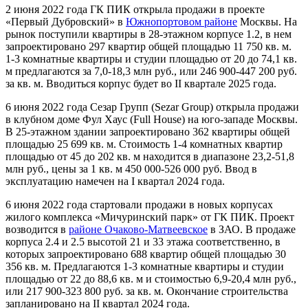
2 июня 2022 года ГК ПИК открыла продажи в проекте
«Первый Дубровский» в
Южнопортовом районе
Москвы. На
рынок поступили квартиры в 28-этажном корпусе 1.2, в нем
запроектировано 297 квартир общей площадью 11 750 кв. м.
1-3 комнатные квартиры и студии площадью от 20 до 74,1 кв.
м предлагаются за 7,0-18,3 млн руб., или 246 900-447 200 руб.
за кв. м. Вводиться корпус будет во II квартале 2025 года.
6 июня 2022 года Сезар Групп (Sezar Group) открыла продажи
в клубном доме Фул Хаус (Full House) на юго-западе Москвы.
В 25-этажном здании запроектировано 362 квартиры общей
площадью 25 699 кв. м. Стоимость 1-4 комнатных квартир
площадью от 45 до 202 кв. м находится в диапазоне 23,2-51,8
млн руб., цены за 1 кв. м 450 000-526 000 руб. Ввод в
эксплуатацию намечен на I квартал 2024 года.
6 июня 2022 года стартовали продажи в новых корпусах
жилого комплекса «Мичуринский парк» от ГК ПИК. Проект
возводится в
районе Очаково-Матвеевское
в ЗАО. В продаже
корпуса 2.4 и 2.5 высотой 21 и 33 этажа соответственно, в
которых запроектировано 688 квартир общей площадью 30
356 кв. м. Предлагаются 1-3 комнатные квартиры и студии
площадью от 22 до 88,6 кв. м и стоимостью 6,9-20,4 млн руб.,
или 217 900-323 800 руб. за кв. м. Окончание строительства
запланировано на II квартал 2024 года.