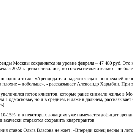
енды Москвы сохраняется на уровне февраля – 47 480 руб. Это н
ачала 2022 г. цены снизились, но совсем незначительно – не боле
не одно и то же. «Арендодатели надеются сдать по прежней цене,
а плохие – побольше», - рассказывает Александр Харыбин. При 
 увеличился поток клиентов, которые ранее снимали жилье в Мо
 Подмосковье, но и в среднем, и даже в дальнем, рассказывает
ь).
а 10-15%, и в некоторых локациях уже намечается дефицит аренд
и всячески стараются сохранить квартирантов.
я ставок Ольга Власова не ждет: «Впереди конец весны и лето 