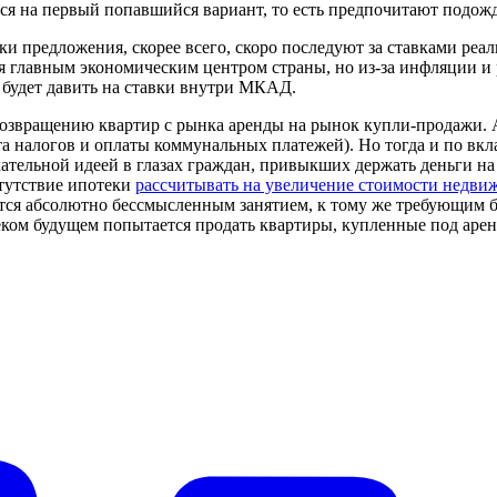
тся на первый попавшийся вариант, то есть предпочитают подож
ки предложения, скорее всего, скоро последуют за ставками реа
тся главным экономическим центром страны, но из-за инфляции и
 будет давить на ставки внутри МКАД.
озвращению квартир с рынка аренды на рынок купли-продажи. А
а налогов и оплаты коммунальных платежей). Но тогда и по вкла
ательной идеей в глазах граждан, привыкших держать деньги на
стутствие ипотеки
рассчитывать на увеличение стоимости недви
ится абсолютно бессмысленным занятием, к тому же требующим 
еком будущем попытается продать квартиры, купленные под арен