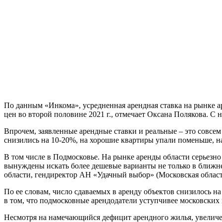
По данным «Инкома», усредненная арендная ставка на рынке ар
цен во второй половине 2021 г., отмечает Оксана Полякова. С н
Впрочем, заявленные арендные ставки и реальные – это совсем 
снизились на 10-20%, на хорошие квартиры упали поменьше, н
В том числе в Подмосковье. На рынке аренды области серьезно
вынуждены искать более дешевые варианты не только в ближнем
области, гендиректор АН «Удачный выбор» (Московская област
По ее словам, число сдаваемых в аренду объектов снизилось н
в том, что подмосковные арендодатели уступчивее московских 
Несмотря на намечающийся дефицит арендного жилья, увеличени