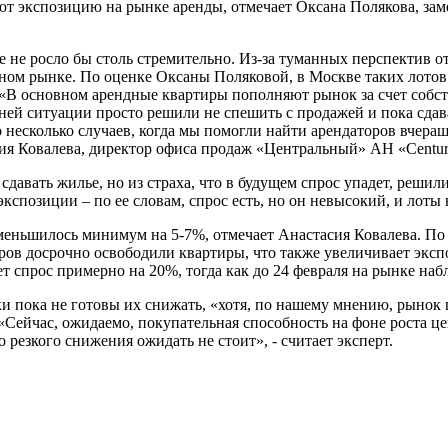
яют экспозицию на рынке аренды, отмечает Оксана Полякова, за
е не росло бы столь стремительно. Из-за туманных перспектив
ендном рынке. По оценке Оксаны Поляковой, в Москве таких лотов
«В основном арендные квартиры пополняют рынок за счет собст
ей ситуации просто решили не спешить с продажей и пока сдават
о несколько случаев, когда мы помогли найти арендаторов вчер
ия Ковалева, директор офиса продаж «Центральный» АН «Centur
давать жилье, но из страха, что в будущем спрос упадет, решили
кспозиции – по ее словам, спрос есть, но он невысокий, и лоты
меньшилось минимум на 5-7%, отмечает Анастасия Ковалева. По 
ов досрочно освободили квартиры, что также увеличивает экспоз
т спрос примерно на 20%, тогда как до 24 февраля на рынке наб
ки пока не готовы их снижать, «хотя, по нашему мнению, рынок 
«Сейчас, ожидаемо, покупательная способность на фоне роста ц
 резкого снижения ожидать не стоит», - считает эксперт.