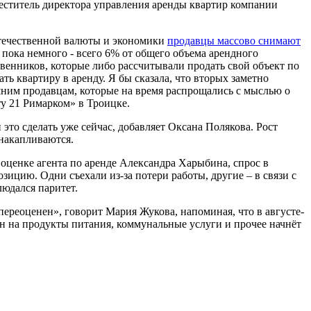
меститель директора управления аренды квартир компании
 отечественной валюты и экономики
продавцы массово снимают
 пока немного - всего 6% от общего объема арендного
венников, которые либо рассчитывали продать свой объект по
ь квартиру в аренду. Я бы сказала, что вторых заметно
ашним продавцам, которые на время распрощались с мыслью о
y 21 Римарком» в Троицке.
 это сделать уже сейчас, добавляет Оксана Полякова. Рост
 накапливаются.
оценке агента по аренде Александра Харыбина, спрос в
ицию. Одни съехали из-за потери работы, другие – в связи с
людался паритет.
переоценен», говорит Мария Жукова, напоминая, что в августе-
ен на продукты питания, коммунальные услуги и прочее начнёт