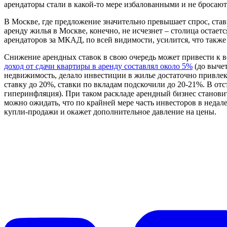
арендаторы стали в какой-то мере избалованными и не бросаю
В Москве, где предложение значительно превышает спрос, став
аренду жилья в Москве, конечно, не исчезнет – столица остае
арендаторов за МКАД, по всей видимости, усилится, что также
Снижение арендных ставок в свою очередь может привести к в
доход от сдачи квартиры в аренду составлял около 5%
(до вычет
недвижимость, делало инвестиции в жилье достаточно привлек
ставку до 20%, ставки по вкладам подскочили до 20-21%. В от
гиперинфляция). При таком раскладе арендный бизнес станов
можно ожидать, что по крайней мере часть инвесторов в недал
купли-продажи и окажет дополнительное давление на цены.