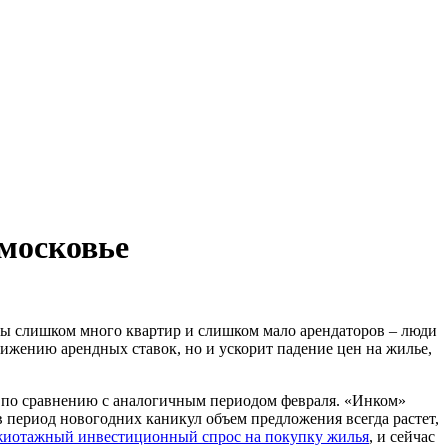
московье
сквы слишком много квартир и слишком мало арендаторов – люди
ижению арендных ставок, но и ускорит падение цен на жилье,
% по сравнению с аналогичным периодом февраля. «Инком»
в период новогодних каникул объем предложения всегда растет,
 ажиотажный инвестиционный спрос на покупку жилья
, и сейчас